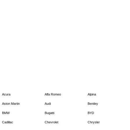
Acura
Alfa Romeo
Alpina
Aston Martin
Audi
Bentley
BMW
Bugatti
BYD
Cadillac
Chevrolet
Chrysler