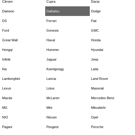
Citroen
Cupra
Dacia
Daewoo
Daihatsu
Dodge
DS
Ferrari
Fiat
Ford
Genesis
GMC
Great Wall
Haval
Honda
Hongqi
Hummer
Hyundai
Infiniti
Jaguar
Jeep
Kia
Koenigsegg
Lada
Lamborghini
Lancia
Land Rover
Lexus
Lotus
Maserati
Mazda
McLaren
Mercedes-Benz
MG
Mini
Mitsubishi
NIO
Nissan
Opel
Pagani
Peugeot
Porsche