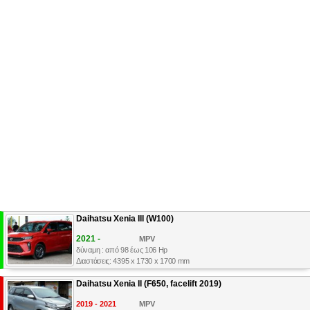
Daihatsu Xenia III (W100)
2021 -
MPV
δύναμη : από 98 έως 106 Hp
Διαστάσεις: 4395 x 1730 x 1700 mm
Daihatsu Xenia II (F650, facelift 2019)
2019 - 2021
MPV