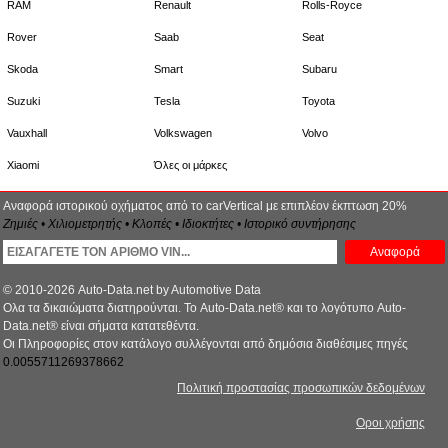
RAM
Renault
Rolls-Royce
Rover
Saab
Seat
Skoda
Smart
Subaru
Suzuki
Tesla
Toyota
Vauxhall
Volkswagen
Volvo
Xiaomi
Όλες οι μάρκες
Αναφορά ιστορικού οχήματος από το carVertical με επιπλέον έκπτωση 20%
Ζημιές • Χιλιομετρητής • Κλοπές • Ιδιοκτήτες • Ιστορικό συντήρησης
Αναφορά
© 2010-2026 Auto-Data.net by Automotive Data
Ολα τα δικαιώματα διατηρούνται. Το Auto-Data.net® και το λογότυπο Auto-
Data.net® είναι σήματα κατατεθέντα.
Οι Πληροφορίες στον κατάλογο συλλέγονται από δημόσια διαθέσιμες πηγές
0.0055711269378662
Πολιτική προστασίας προσωπικών δεδομένων
Οροι χρήσης