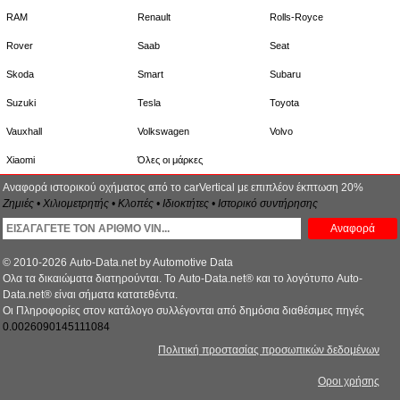
RAM
Renault
Rolls-Royce
Rover
Saab
Seat
Skoda
Smart
Subaru
Suzuki
Tesla
Toyota
Vauxhall
Volkswagen
Volvo
Xiaomi
Όλες οι μάρκες
Αναφορά ιστορικού οχήματος από το carVertical με επιπλέον έκπτωση 20%
Ζημιές • Χιλιομετρητής • Κλοπές • Ιδιοκτήτες • Ιστορικό συντήρησης
Αναφορά
© 2010-2026 Auto-Data.net by Automotive Data
Ολα τα δικαιώματα διατηρούνται. Το Auto-Data.net® και το λογότυπο Auto-
Data.net® είναι σήματα κατατεθέντα.
Οι Πληροφορίες στον κατάλογο συλλέγονται από δημόσια διαθέσιμες πηγές
0.0026090145111084
Πολιτική προστασίας προσωπικών δεδομένων
Οροι χρήσης