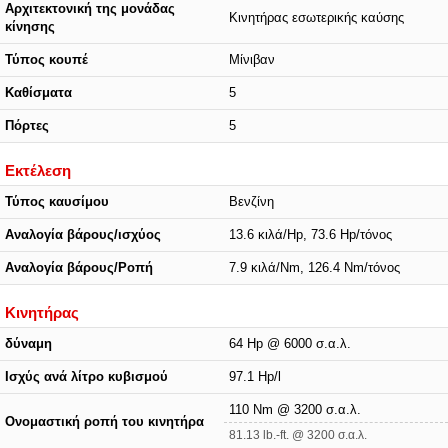
Αρχιτεκτονική της μονάδας
Κινητήρας εσωτερικής καύσης
κίνησης
Τύπος κουπέ
Μίνιβαν
Καθίσματα
5
Πόρτες
5
Εκτέλεση
Τύπος καυσίμου
Βενζίνη
Αναλογία βάρους/ισχύος
13.6 κιλά/Hp, 73.6 Hp/τόνος
Αναλογία βάρους/Ροπή
7.9 κιλά/Nm, 126.4 Nm/τόνος
Κινητήρας
δύναμη
64 Hp @ 6000 σ.α.λ.
Ισχύς ανά λίτρο κυβισμού
97.1 Hp/l
110 Nm @ 3200 σ.α.λ.
Ονομαστική ροπή του κινητήρα
81.13 lb.-ft. @ 3200 σ.α.λ.