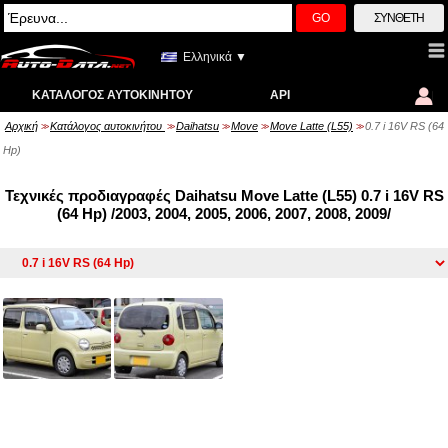
GO
ΣΎΝΘΕΤΗ
Ελληνικά ▼
ΚΑΤΆΛΟΓΟΣ ΑΥΤΟΚΙΝΉΤΟΥ
API
Αρχική
Κατάλογος αυτοκινήτου
Daihatsu
Move
Move Latte (L55)
0.7 i 16V RS (64
>>
>>
>>
>>
>>
Hp)
Τεχνικές προδιαγραφές Daihatsu Move Latte (L55) 0.7 i 16V RS
(64 Hp) /2003, 2004, 2005, 2006, 2007, 2008, 2009/