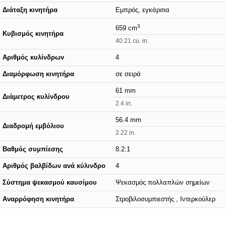
Διάταξη κινητήρα
Εμπρός, εγκάρσια
3
659 cm
Κυβισμός κινητήρα
40.21 cu. in.
Αριθμός κυλίνδρων
4
Διαμόρφωση κινητήρα
σε σειρά
61 mm
Διάμετρος κυλίνδρου
2.4 in.
56.4 mm
Διαδρομή εμβόλιου
2.22 in.
Βαθμός συμπίεσης
8.2:1
Αριθμός βαλβίδων ανά κύλινδρο
4
Σύστημα ψεκασμού καυσίμου
Ψεκασμός πολλαπλών σημείων
Αναρρόφηση κινητήρα
Στροβιλοσυμπιεστής , Ιντερκούλερ