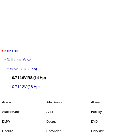
Daihatsu
Daihatsu
Move
Move Latte (L55)
0.7 i 16V RS (64 Hp)
0.7 i 12V (58 Hp)
Acura
Alfa Romeo
Alpina
Aston Martin
Audi
Bentley
BMW
Bugatti
BYD
Cadillac
Chevrolet
Chrysler