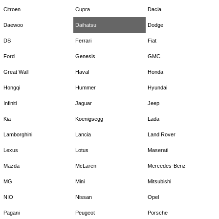
Citroen
Cupra
Dacia
Daewoo
Daihatsu
Dodge
DS
Ferrari
Fiat
Ford
Genesis
GMC
Great Wall
Haval
Honda
Hongqi
Hummer
Hyundai
Infiniti
Jaguar
Jeep
Kia
Koenigsegg
Lada
Lamborghini
Lancia
Land Rover
Lexus
Lotus
Maserati
Mazda
McLaren
Mercedes-Benz
MG
Mini
Mitsubishi
NIO
Nissan
Opel
Pagani
Peugeot
Porsche