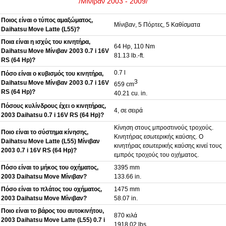
/Μίνιβαν 2003 - 2009/
Ποιος είναι ο τύπος αμαξώματος,
Μίνιβαν, 5 Πόρτες, 5 Καθίσματα
Daihatsu Move Latte (L55)?
Ποια είναι η ισχύς του κινητήρα,
64 Hp, 110 Nm
Daihatsu Move Μίνιβαν 2003 0.7 i 16V
81.13 lb.-ft.
RS (64 Hp)?
0.7 l
Πόσο είναι ο κυβισμός του κινητήρα,
3
Daihatsu Move Μίνιβαν 2003 0.7 i 16V
659 cm
RS (64 Hp)?
40.21 cu. in.
Πόσους κυλίνδρους έχει ο κινητήρας,
4, σε σειρά
2003 Daihatsu 0.7 i 16V RS (64 Hp)?
Κίνηση στους μπροστινούς τροχούς.
Ποιο είναι το σύστημα κίνησης,
Κινητήρας εσωτερικής καύσης. Ο
Daihatsu Move Latte (L55) Μίνιβαν
κινητήρας εσωτερικής καύσης κινεί τους
2003 0.7 i 16V RS (64 Hp)?
εμπρός τροχούς του οχήματος.
Πόσο είναι το μήκος του οχήματος,
3395 mm
2003 Daihatsu Move Μίνιβαν?
133.66 in.
Πόσο είναι το πλάτος του οχήματος,
1475 mm
2003 Daihatsu Move Μίνιβαν?
58.07 in.
Ποιο είναι το βάρος του αυτοκινήτου,
870 κιλά
2003 Daihatsu Move Latte (L55) 0.7 i
1918.02 lbs.