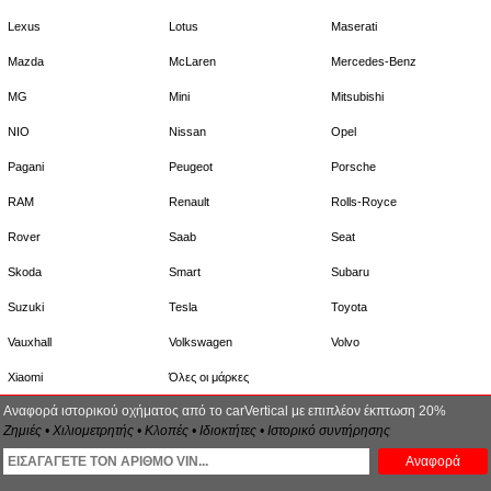
Lexus
Lotus
Maserati
Mazda
McLaren
Mercedes-Benz
MG
Mini
Mitsubishi
NIO
Nissan
Opel
Pagani
Peugeot
Porsche
RAM
Renault
Rolls-Royce
Rover
Saab
Seat
Skoda
Smart
Subaru
Suzuki
Tesla
Toyota
Vauxhall
Volkswagen
Volvo
Xiaomi
Όλες οι μάρκες
Αναφορά ιστορικού οχήματος από το carVertical με επιπλέον έκπτωση 20%
Ζημιές • Χιλιομετρητής • Κλοπές • Ιδιοκτήτες • Ιστορικό συντήρησης
Αναφορά