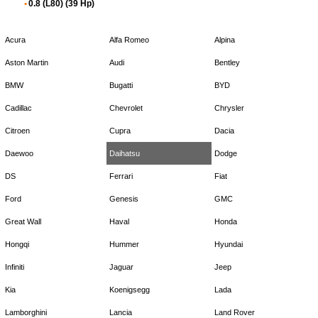
0.8 (L80) (39 Hp)
Acura
Alfa Romeo
Alpina
Aston Martin
Audi
Bentley
BMW
Bugatti
BYD
Cadillac
Chevrolet
Chrysler
Citroen
Cupra
Dacia
Daewoo
Daihatsu
Dodge
DS
Ferrari
Fiat
Ford
Genesis
GMC
Great Wall
Haval
Honda
Hongqi
Hummer
Hyundai
Infiniti
Jaguar
Jeep
Kia
Koenigsegg
Lada
Lamborghini
Lancia
Land Rover