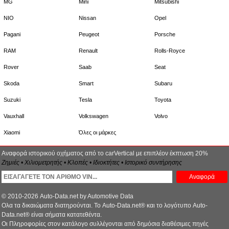
MG
Mini
Mitsubishi
NIO
Nissan
Opel
Pagani
Peugeot
Porsche
RAM
Renault
Rolls-Royce
Rover
Saab
Seat
Skoda
Smart
Subaru
Suzuki
Tesla
Toyota
Vauxhall
Volkswagen
Volvo
Xiaomi
Όλες οι μάρκες
Αναφορά ιστορικού οχήματος από το carVertical με επιπλέον έκπτωση 20%
Ζημιές • Χιλιομετρητής • Κλοπές • Ιδιοκτήτες • Ιστορικό συντήρησης
Αναφορά
© 2010-2026 Auto-Data.net by Automotive Data
Ολα τα δικαιώματα διατηρούνται. Το Auto-Data.net® και το λογότυπο Auto-
Data.net® είναι σήματα κατατεθέντα.
Οι Πληροφορίες στον κατάλογο συλλέγονται από δημόσια διαθέσιμες πηγές