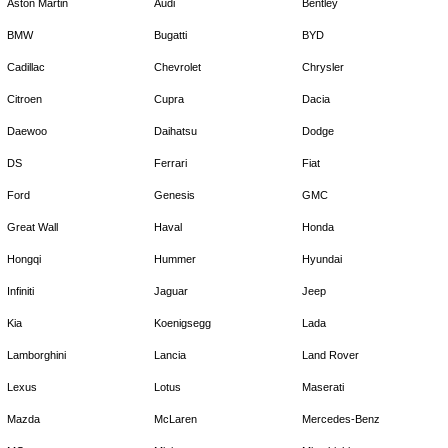
Aston Martin
Audi
Bentley
BMW
Bugatti
BYD
Cadillac
Chevrolet
Chrysler
Citroen
Cupra
Dacia
Daewoo
Daihatsu
Dodge
DS
Ferrari
Fiat
Ford
Genesis
GMC
Great Wall
Haval
Honda
Hongqi
Hummer
Hyundai
Infiniti
Jaguar
Jeep
Kia
Koenigsegg
Lada
Lamborghini
Lancia
Land Rover
Lexus
Lotus
Maserati
Mazda
McLaren
Mercedes-Benz