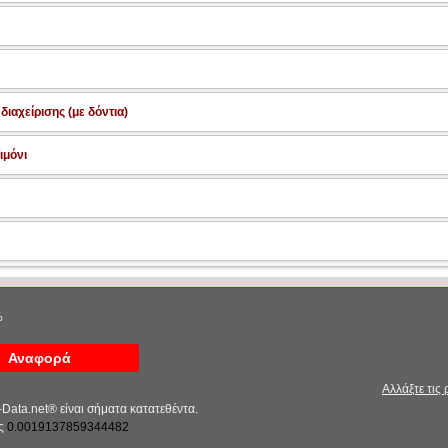
διαχείρισης (με δόντια)
ιμόνι
%
Αναφορά
Αλλάξτε τις
-Data.net® είναι σήματα κατατεθέντα.
ές
0.0019137859344482