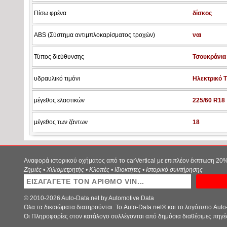
Πίσω φρένα
δίσκος
ABS (Σύστημα αντιμπλοκαρίσματος τροχών)
ναι
Τύπος διεύθυνσης
Τσουκράνια 
υδραυλικό τιμόνι
Ηλεκτρικό Τ
μέγεθος ελαστικών
225/60 R18
μέγεθος των ζάντων
18
Αναφορά ιστορικού οχήματος από το carVertical με επιπλέον έκπτωση 20
Ζημιές • Χιλιομετρητής • Κλοπές • Ιδιοκτήτες • Ιστορικό συντήρησης
© 2010-2026 Auto-Data.net by Automotive Data
Ολα τα δικαιώματα διατηρούνται. Το Auto-Data.net® και το λογότυπο Auto
Οι Πληροφορίες στον κατάλογο συλλέγονται από δημόσια διαθέσιμες πηγ