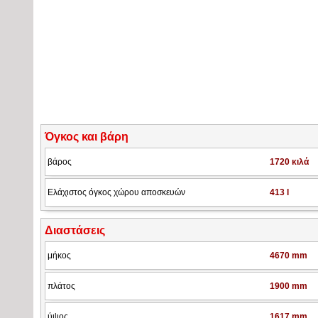
Όγκος και βάρη
βάρος
1720 κιλά
Ελάχιστος όγκος χώρου αποσκευών
413 l
Διαστάσεις
μήκος
4670 mm
πλάτος
1900 mm
ύψος
1617 mm