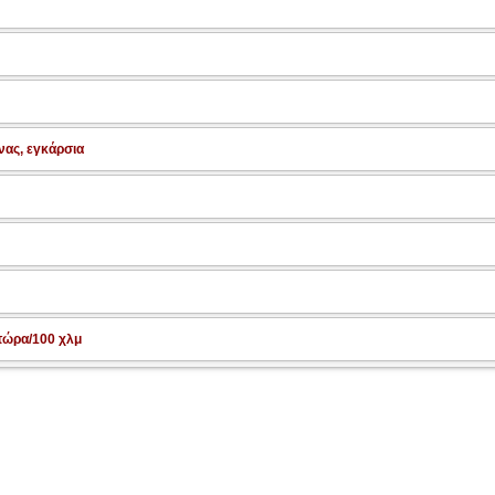
νας, εγκάρσια
τώρα/100 χλμ