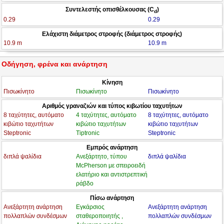
Συντελεστής οπισθέλκουσας (C
)
d
0.29
0.29
Ελάχιστη διάμετρος στροφής (διάμετρος στροφής)
10.9 m
10.9 m
Οδήγηση, φρένα και ανάρτηση
Κίνηση
Πισωκίνητο
Πισωκίνητο
Πισωκίνητο
Αριθμός γραναζιών και τύπος κιβωτίου ταχυτήτων
8 ταχύτητες, αυτόματο
4 ταχύτητες, αυτόματο
8 ταχύτητες, αυτόματο
κιβώτιο ταχυτήτων
κιβώτιο ταχυτήτων
κιβώτιο ταχυτήτων
Steptronic
Tiptronic
Steptronic
Εμπρός ανάρτηση
διπλά ψαλίδια
Ανεξάρτητο, τύπου
διπλά ψαλίδια
McPherson με σπειροειδή
ελατήριο και αντιστρεπτική
ράβδο
Πίσω ανάρτηση
Ανεξάρτητη ανάρτηση
Εγκάρσιος
Ανεξάρτητη ανάρτηση
πολλαπλών συνδέσμων
σταθεροποιητής ,
πολλαπλών συνδέσμων