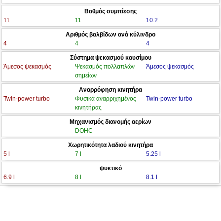
Βαθμός συμπίεσης
11
11
10.2
Αριθμός βαλβίδων ανά κύλινδρο
4
4
4
Σύστημα ψεκασμού καυσίμου
Άμεσος ψεκασμός
Ψεκασμός πολλαπλών
Άμεσος ψεκασμός
σημείων
Αναρρόφηση κινητήρα
Twin-power turbo
Φυσικά αναρριχημένος
Twin-power turbo
κινητήρας
Μηχανισμός διανομής αερίων
DOHC
Χωρητικότητα λαδιού κινητήρα
5 l
7 l
5.25 l
ψυκτικό
6.9 l
8 l
8.1 l