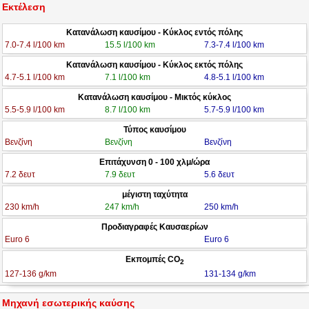
Εκτέλεση
Κατανάλωση καυσίμου - Κύκλος εντός πόλης
7.0-7.4 l/100 km
15.5 l/100 km
7.3-7.4 l/100 km
Κατανάλωση καυσίμου - Κύκλος εκτός πόλης
4.7-5.1 l/100 km
7.1 l/100 km
4.8-5.1 l/100 km
Κατανάλωση καυσίμου - Μικτός κύκλος
5.5-5.9 l/100 km
8.7 l/100 km
5.7-5.9 l/100 km
Τύπος καυσίμου
Βενζίνη
Βενζίνη
Βενζίνη
Επιτάχυνση 0 - 100 χλμ/ώρα
7.2 δευτ
7.9 δευτ
5.6 δευτ
μέγιστη ταχύτητα
230 km/h
247 km/h
250 km/h
Προδιαγραφές Καυσαερίων
Euro 6
Euro 6
Εκπομπές CO
2
127-136 g/km
131-134 g/km
Μηχανή εσωτερικής καύσης