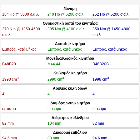
δύναμη
184 Hp @ 5000 σ.α.λ.
240 Hp @ 6200 σ.α.λ.
252 Hp @ 5200 σ.α.λ.
Ονομαστική ροπή του κινητήρα
270 Nm @ 1350-4600
305 Nm @ 4100 σ.α.λ.
350 Nm @ 1450-4800
σ.α.λ.
σ.α.λ.
Διάταξη κινητήρα
Εμπρός, κατά μήκος
Εμπρός, κατά μήκος
Εμπρός, κατά μήκος
Μοντέλο/Κωδικός κινητήρα
B48B20
M44.44
B48B20B
Κυβισμός κινητήρα
3
3
3
1998 cm
2990 cm
1998 cm
Αριθμός κυλίνδρων
4
4
4
Διαμόρφωση κινητήρα
σε σειρά
σε σειρά
σε σειρά
Διάμετρος κυλίνδρου
82 mm
104 mm
82 mm
Διαδρομή εμβόλιου
94.6 mm
88 mm
94.6 mm