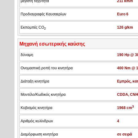
μέγιστη ταχύτητα
211 km/h
Προδιαγραφές Καυσαερίων
Euro 6
Εκπομπές CO
126 g/km
2
Μηχανή εσωτερικής καύσης
δύναμη
190 Hp @ 38
Ονομαστική ροπή του κινητήρα
400 Nm @ 1
Διάταξη κινητήρα
Εμπρός, κα
Μοντέλο/Κωδικός κινητήρα
CDDA, CN
3
Κυβισμός κινητήρα
1968 cm
Αριθμός κυλίνδρων
4
Διαμόρφωση κινητήρα
σε σειρά