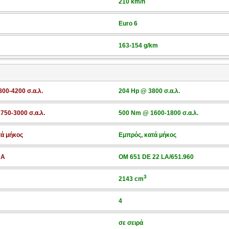
210 km/h
Euro 6
163-154 g/km
00-4200 σ.α.λ.
204 Hp @ 3800 σ.α.λ.
750-3000 σ.α.λ.
500 Nm @ 1600-1800 σ.α.λ.
τά μήκος
Εμπρός, κατά μήκος
HA
OM 651 DE 22 LA/651.960
3
2143 cm
4
σε σειρά