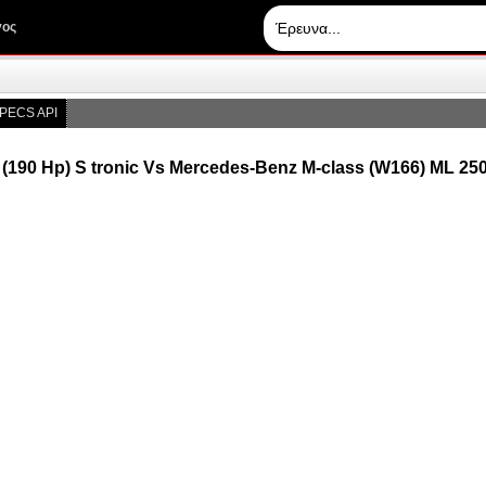
γος
PECS API
 TDI (190 Hp) S tronic Vs Mercedes-Benz M-class (W166) M