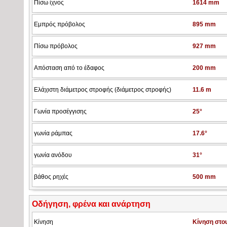
Πίσω ίχνος
1614 mm
Εμπρός πρόβολος
895 mm
Πίσω πρόβολος
927 mm
Απόσταση από το έδαφος
200 mm
Ελάχιστη διάμετρος στροφής (διάμετρος στροφής)
11.6 m
Γωνία προσέγγισης
25°
γωνία ράμπας
17.6°
γωνία ανόδου
31°
βάθος ρηχές
500 mm
Οδήγηση, φρένα και ανάρτηση
Κίνηση
Κίνηση στο