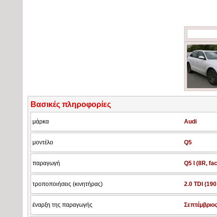
Βασικές πληροφορίες
μάρκα
Audi
μοντέλο
Q5
παραγωγή
Q5 I (8R, fac
τροποποιήσεις (κινητήρας)
2.0 TDI (190
έναρξη της παραγωγής
Σεπτέμβριος