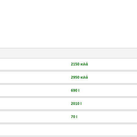
2150 κιλά
2950 κιλά
690 l
2010 l
70 l