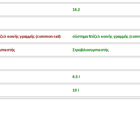
16.2
ζελ κοινής γραμμής (common-rail)
σύστημα Ντίζελ κοινής γραμμής (comm
μπιεστής
Στροβιλοσυμπιεστής
6.5 l
10 l