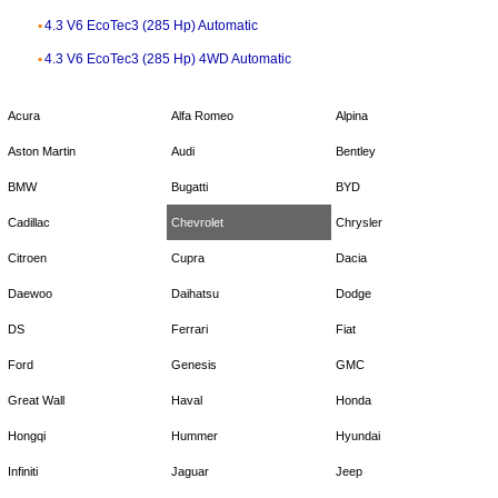
4.3 V6 EcoTec3 (285 Hp) Automatic
4.3 V6 EcoTec3 (285 Hp) 4WD Automatic
Acura
Alfa Romeo
Alpina
Aston Martin
Audi
Bentley
BMW
Bugatti
BYD
Cadillac
Chevrolet
Chrysler
Citroen
Cupra
Dacia
Daewoo
Daihatsu
Dodge
DS
Ferrari
Fiat
Ford
Genesis
GMC
Great Wall
Haval
Honda
Hongqi
Hummer
Hyundai
Infiniti
Jaguar
Jeep