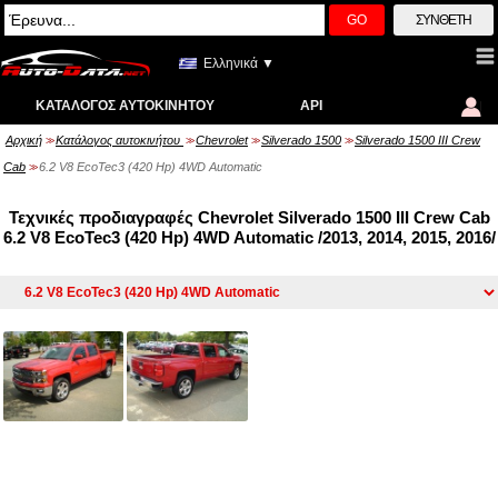
GO
ΣΎΝΘΕΤΗ
Ελληνικά ▼
ΚΑΤΆΛΟΓΟΣ ΑΥΤΟΚΙΝΉΤΟΥ
API
Αρχική
Κατάλογος αυτοκινήτου
Chevrolet
Silverado 1500
Silverado 1500 III Crew
>>
>>
>>
>>
Cab
6.2 V8 EcoTec3 (420 Hp) 4WD Automatic
>>
Τεχνικές προδιαγραφές Chevrolet Silverado 1500 III Crew Cab
6.2 V8 EcoTec3 (420 Hp) 4WD Automatic /2013, 2014, 2015, 2016/