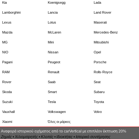
Kia
Koenigsegg
Lada
Lamborghini
Lancia
Land Rover
Lexus
Lotus
Maserati
Mazda
McLaren
Mercedes-Benz
MG
Mini
Mitsubishi
NIO
Nissan
Opel
Pagani
Peugeot
Porsche
RAM
Renault
Rolls-Royce
Rover
Saab
Seat
Skoda
Smart
Subaru
Suzuki
Tesla
Toyota
Vauxhall
Volkswagen
Volvo
Xiaomi
Όλες οι μάρκες
Αναφορά ιστορικού οχήματος από το carVertical με επιπλέον έκπτωση 20%
Ζημιές • Χιλιομετρητής • Κλοπές • Ιδιοκτήτες • Ιστορικό συντήρησης