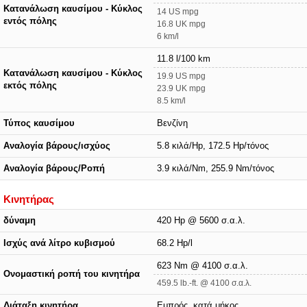
Κατανάλωση καυσίμου - Κύκλος
14 US mpg
εντός πόλης
16.8 UK mpg
6 km/l
11.8 l/100 km
Κατανάλωση καυσίμου - Κύκλος
19.9 US mpg
εκτός πόλης
23.9 UK mpg
8.5 km/l
Τύπος καυσίμου
Βενζίνη
Αναλογία βάρους/ισχύος
5.8 κιλά/Hp, 172.5 Hp/τόνος
Αναλογία βάρους/Ροπή
3.9 κιλά/Nm, 255.9 Nm/τόνος
Κινητήρας
δύναμη
420 Hp @ 5600 σ.α.λ.
Ισχύς ανά λίτρο κυβισμού
68.2 Hp/l
623 Nm @ 4100 σ.α.λ.
Ονομαστική ροπή του κινητήρα
459.5 lb.-ft. @ 4100 σ.α.λ.
Διάταξη κινητήρα
Εμπρός, κατά μήκος