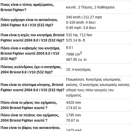
Ποιος είναι ο τύπος αμαξώματος,
κουπέ , 2 Πόρτες, 2 Καθίσματα
Bristol Fighter?
340 km/h | 211.27 mph
Πόσο γρήγορο είναι το αυτοκίνητο,
0-100 km/h: 4 δευτ
2004 Fighter 8.0 i V10 (532 Hp)?
0-60 mph: 3.8 δευτ
Ποια είναι η ισχύς του κινητήρα, Bristol
532 Hp, 712 Nm
Fighter κουπέ 2004 8.0 i V10 (532 Hp)?
525.14 lb.-ft.
8.0 l
Πόσο είναι ο κυβισμός του κινητήρα,
3
Bristol Fighter κουπέ 2004 8.0 i V10
7996 cm
(532 Hp)?
487.95 cu. in.
Πόσους κυλίνδρους έχει ο κινητήρας,
10, V-κινητήρας
2004 Bristol 8.0 i V10 (532 Hp)?
Πισωκίνητο. Κινητήρας εσωτερικής
Ποιο είναι το σύστημα κίνησης, Bristol
καύσης. O κινητήρας εσωτερικής καύσης
Fighter κουπέ 2004 8.0 i V10 (532 Hp)?
οδηγεί τους πίσω τροχούς του
οχήματος.
Πόσο είναι το μήκος του οχήματος,
4420 mm
2004 Bristol Fighter κουπέ ?
174.02 in.
Πόσο είναι το πλάτος του οχήματος,
1795 mm
2004 Bristol Fighter κουπέ ?
70.67 in.
Ποιο είναι το βάρος του αυτοκινήτου,
1475 κιλά