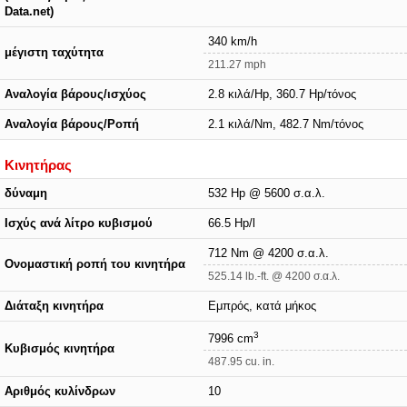
Data.net)
340 km/h
μέγιστη ταχύτητα
211.27 mph
Αναλογία βάρους/ισχύος
2.8 κιλά/Hp, 360.7 Hp/τόνος
Αναλογία βάρους/Ροπή
2.1 κιλά/Nm, 482.7 Nm/τόνος
Κινητήρας
δύναμη
532 Hp @ 5600 σ.α.λ.
Ισχύς ανά λίτρο κυβισμού
66.5 Hp/l
712 Nm @ 4200 σ.α.λ.
Ονομαστική ροπή του κινητήρα
525.14 lb.-ft. @ 4200 σ.α.λ.
Διάταξη κινητήρα
Εμπρός, κατά μήκος
3
7996 cm
Κυβισμός κινητήρα
487.95 cu. in.
Αριθμός κυλίνδρων
10