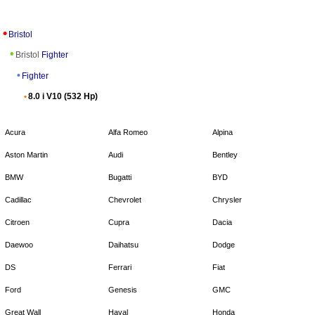
Bristol
Bristol
Fighter
Fighter
8.0 i V10 (532 Hp)
Acura
Alfa Romeo
Alpina
Aston Martin
Audi
Bentley
BMW
Bugatti
BYD
Cadillac
Chevrolet
Chrysler
Citroen
Cupra
Dacia
Daewoo
Daihatsu
Dodge
DS
Ferrari
Fiat
Ford
Genesis
GMC
Great Wall
Haval
Honda