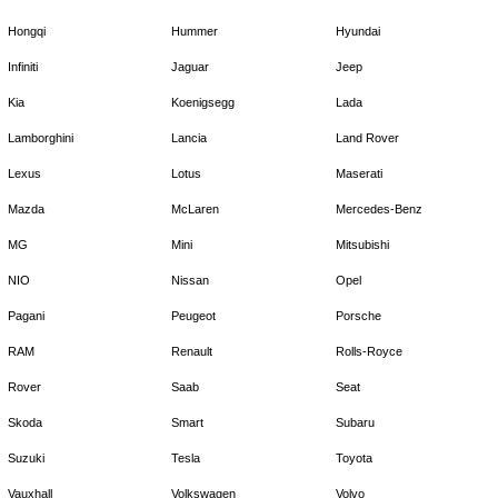
Hongqi
Hummer
Hyundai
Infiniti
Jaguar
Jeep
Kia
Koenigsegg
Lada
Lamborghini
Lancia
Land Rover
Lexus
Lotus
Maserati
Mazda
McLaren
Mercedes-Benz
MG
Mini
Mitsubishi
NIO
Nissan
Opel
Pagani
Peugeot
Porsche
RAM
Renault
Rolls-Royce
Rover
Saab
Seat
Skoda
Smart
Subaru
Suzuki
Tesla
Toyota
Vauxhall
Volkswagen
Volvo