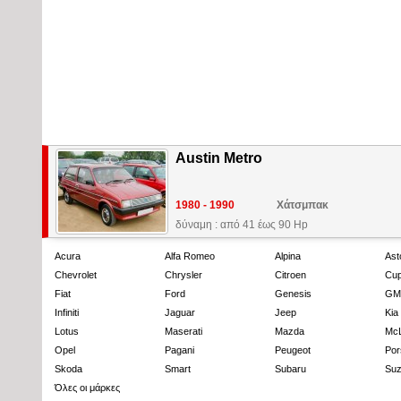
Austin Metro
1980 - 1990
Χάτσμπακ
δύναμη : από 41 έως 90 Hp
Acura
Alfa Romeo
Alpina
Ast
Chevrolet
Chrysler
Citroen
Cup
Fiat
Ford
Genesis
GM
Infiniti
Jaguar
Jeep
Kia
Lotus
Maserati
Mazda
Mc
Opel
Pagani
Peugeot
Por
Skoda
Smart
Subaru
Suz
Όλες οι μάρκες