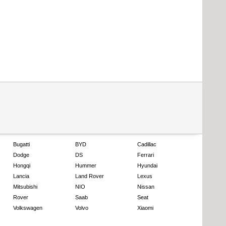
Bugatti
BYD
Cadillac
Dodge
DS
Ferrari
Hongqi
Hummer
Hyundai
Lancia
Land Rover
Lexus
Mitsubishi
NIO
Nissan
Rover
Saab
Seat
Volkswagen
Volvo
Xiaomi