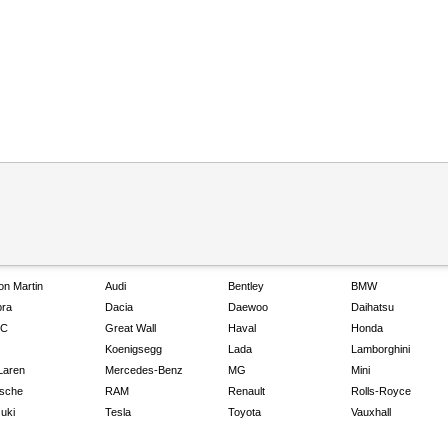
on Martin
Audi
Bentley
BMW
ra
Dacia
Daewoo
Daihatsu
C
Great Wall
Haval
Honda
Koenigsegg
Lada
Lamborghini
Laren
Mercedes-Benz
MG
Mini
sche
RAM
Renault
Rolls-Royce
uki
Tesla
Toyota
Vauxhall