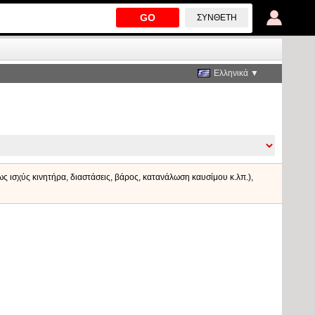
GO
ΣΎΝΘΕΤΗ
Ελληνικά ▼
πως ισχύς κινητήρα, διαστάσεις, βάρος, κατανάλωση καυσίμου κ.λπ.),