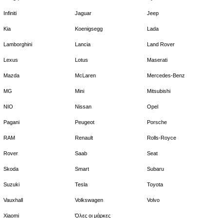
Infiniti
Jaguar
Jeep
Kia
Koenigsegg
Lada
Lamborghini
Lancia
Land Rover
Lexus
Lotus
Maserati
Mazda
McLaren
Mercedes-Benz
MG
Mini
Mitsubishi
NIO
Nissan
Opel
Pagani
Peugeot
Porsche
RAM
Renault
Rolls-Royce
Rover
Saab
Seat
Skoda
Smart
Subaru
Suzuki
Tesla
Toyota
Vauxhall
Volkswagen
Volvo
Xiaomi
Όλες οι μάρκες