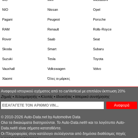
NIO
Nissan
Opel
Pagani
Peugeot
Porsche
RAM
Renault
Rolls-Royce
Rover
Saab
Seat
Skoda
Smart
Subaru
Suzuki
Tesla
Toyota
Vauxhall
Volkswagen
Volvo
Xiaomi
Όλες οι μάρκες
Αναφορά ιστορικού οχήματος από το carVertical με επιπλέον έκπτωση 20%
Ζημιές • Χιλιομετρητής • Κλοπές • Ιδιοκτήτες • Ιστορικό συντήρησης
Αναφορά
© 2010-2026 Auto-Data.net by Automotive Data
Ολα τα δικαιώματα διατηρούνται. Το Auto-Data.net® και το λογότυπο Auto-
Data.net® είναι σήματα κατατεθέντα.
Οι Πληροφορίες στον κατάλογο συλλέγονται από δημόσια διαθέσιμες πηγές