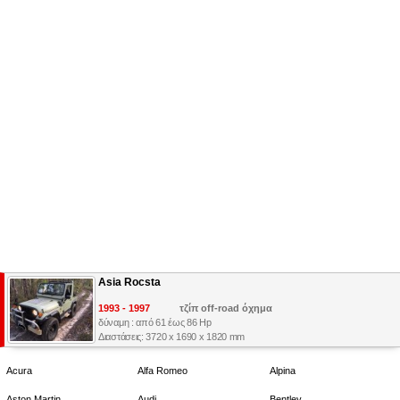
Asia Rocsta
1993 - 1997
τζίπ off-road όχημα
δύναμη : από 61 έως 86 Hp
Διαστάσεις: 3720 x 1690 x 1820 mm
Acura
Alfa Romeo
Alpina
Aston Martin
Audi
Bentley