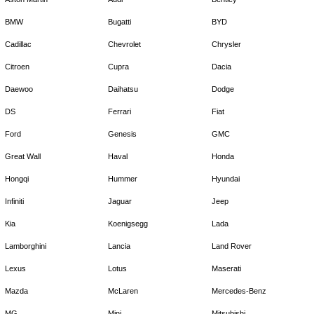
BMW
Bugatti
BYD
Cadillac
Chevrolet
Chrysler
Citroen
Cupra
Dacia
Daewoo
Daihatsu
Dodge
DS
Ferrari
Fiat
Ford
Genesis
GMC
Great Wall
Haval
Honda
Hongqi
Hummer
Hyundai
Infiniti
Jaguar
Jeep
Kia
Koenigsegg
Lada
Lamborghini
Lancia
Land Rover
Lexus
Lotus
Maserati
Mazda
McLaren
Mercedes-Benz
MG
Mini
Mitsubishi