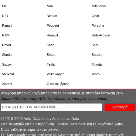
MG
Mini
Mitsubishi
NIO
Nissan
Opel
Pagani
Peugeot
Porsche
RAM
Renault
Rolls-Royce
Rover
Saab
Seat
Skoda
Smart
Subaru
Suzuki
Tesla
Toyota
Vauxhall
Volkswagen
Volvo
Xiaomi
Όλες οι μάρκες
Αναφορά ιστορικού οχήματος από το carVertical με επιπλέον έκπτωση 20%
Ζημιές • Χιλιομετρητής • Κλοπές • Ιδιοκτήτες • Ιστορικό συντήρησης
Αναφορά
© 2010-2026 Auto-Data.net by Automotive Data
Ολα τα δικαιώματα διατηρούνται. Το Auto-Data.net® και το λογότυπο Auto-
Data.net® είναι σήματα κατατεθέντα.
Οι Πληροφορίες στον κατάλογο συλλέγονται από δημόσια διαθέσιμες πηγές