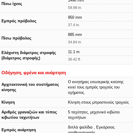
1498 mm
Πίσω ίχνος
58.98 in.
950 mm
Εμπρός πρόβολος
37.4 in.
885 mm
Πίσω πρόβολος
34.84 in.
11.1 m
Ελάχιστη διάμετρος στροφής
(διάμετρος στροφής)
36.42 ft.
Οδήγηση, φρένα και ανάρτηση
Ο κινητήρας εσωτερικής καύσης
Αρχιτεκτονική του συστήματος
κινεί τους εμπρός τροχούς του
κίνησης
οχήματος.
Κίνηση
Κίνηση στους μπροστινούς τροχούς
Αριθμός γραναζιών και τύπος
5 ταχύτητες, μηχανικό κιβώτιο
κιβωτίου ταχυτήτων
ταχυτήτων
διπλά ψαλίδια , Εγκάρσιος
Εμπρός ανάρτηση
σταθεροποιητής