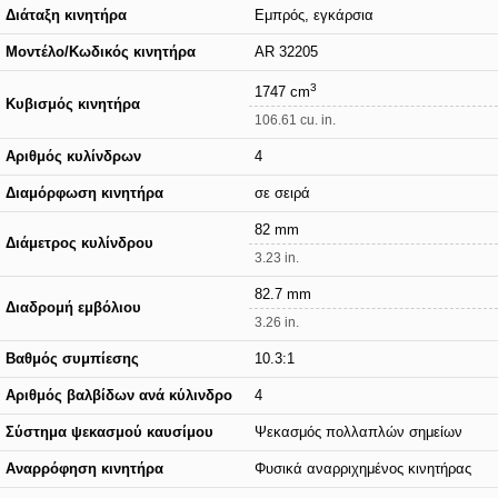
Διάταξη κινητήρα
Εμπρός, εγκάρσια
Μοντέλο/Κωδικός κινητήρα
AR 32205
3
1747 cm
Κυβισμός κινητήρα
106.61 cu. in.
Αριθμός κυλίνδρων
4
Διαμόρφωση κινητήρα
σε σειρά
82 mm
Διάμετρος κυλίνδρου
3.23 in.
82.7 mm
Διαδρομή εμβόλιου
3.26 in.
Βαθμός συμπίεσης
10.3:1
Αριθμός βαλβίδων ανά κύλινδρο
4
Σύστημα ψεκασμού καυσίμου
Ψεκασμός πολλαπλών σημείων
Αναρρόφηση κινητήρα
Φυσικά αναρριχημένος κινητήρας