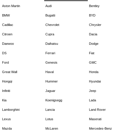
Aston Martin
Audi
Bentley
BMW
Bugatti
BYD
Cadillac
Chevrolet
Chrysler
Citroen
Cupra
Dacia
Daewoo
Daihatsu
Dodge
DS
Ferrari
Fiat
Ford
Genesis
GMC
Great Wall
Haval
Honda
Hongqi
Hummer
Hyundai
Infiniti
Jaguar
Jeep
Kia
Koenigsegg
Lada
Lamborghini
Lancia
Land Rover
Lexus
Lotus
Maserati
Mazda
McLaren
Mercedes-Benz