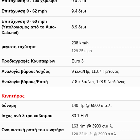
Επιτάχυνση 0 - 100 χλμ/ώρα
9.4 δευτ
Επιτάχυνση 0 - 62 mph
9.4 δευτ
Επιτάχυνση 0 - 60 mph
(Υπολογισμός από το Auto-
8.9 δευτ
Data.net)
208 km/h
μέγιστη ταχύτητα
129.25 mph
Προδιαγραφές Καυσαερίων
Euro 3
Αναλογία βάρους/ισχύος
9 κιλά/Hp, 110.7 Hp/τόνος
Αναλογία βάρους/Ροπή
7.8 κιλά/Nm, 128.9 Nm/τόνος
Κινητήρας
δύναμη
140 Hp @ 6500 σ.α.λ.
Ισχύς ανά λίτρο κυβισμού
80.1 Hp/l
163 Nm @ 3900 σ.α.λ.
Ονομαστική ροπή του κινητήρα
120.22 lb.-ft. @ 3900 σ.α.λ.