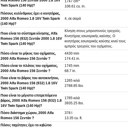
Alfa Romeo 156 Σεντάν 2000 1.8 16V
1747 cm
Twin Spark (140 Hp)?
106.61 cu. in.
Πόσους κυλίνδρους έχει ο κινητήρας,
2000 Alfa Romeo 1.8 16V Twin Spark
4, σε σειρά
(140 Hp)?
Κίνηση στους μπροστινούς τροχούς.
Ποιο είναι το σύστημα κίνησης, Alfa
Κινητήρας εσωτερικής καύσης. Ο
Romeo 156 (932) Σεντάν 2000 1.8 16V
κινητήρας εσωτερικής καύσης κινεί τους
Twin Spark (140 Hp)?
εμπρός τροχούς του οχήματος.
Πόσο είναι το μήκος του οχήματος,
4430 mm
2000 Alfa Romeo 156 Σεντάν ?
174.41 in.
Πόσο είναι το πλάτος του οχήματος,
1745 mm
2000 Alfa Romeo 156 Σεντάν ?
68.7 in.
Ποιο είναι το βάρος του αυτοκινήτου,
1265 κιλά
2000 Alfa Romeo 156 (932) 1.8 16V
2788.85 lbs.
Twin Spark (140 Hp)?
Ποιο είναι το μέγιστο επιτρεπόμενο
1785 κιλά
βάρος, 2000 Alfa Romeo 156 (932) 1.8
3935.25 lbs.
16V Twin Spark (140 Hp)?
Πόσο διάστημα χώρου, 2000 Alfa
378 l
Romeo 156 Σεντάν ?
13.35 cu. ft.
Πόσες ταχύτητες έχει το κιβώτιο