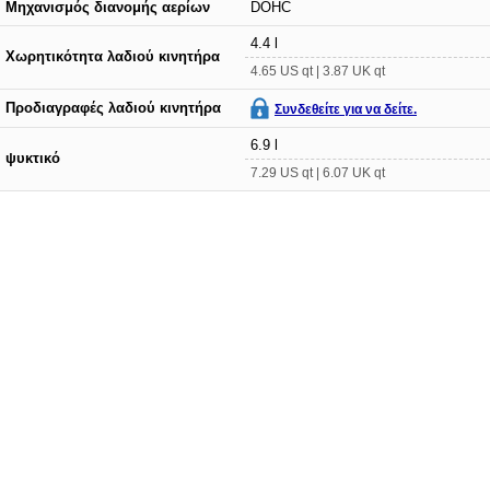
Μηχανισμός διανομής αερίων
DOHC
4.4 l
Χωρητικότητα λαδιού κινητήρα
4.65 US qt | 3.87 UK qt
Προδιαγραφές λαδιού κινητήρα
Συνδεθείτε για να δείτε.
6.9 l
ψυκτικό
7.29 US qt | 6.07 UK qt