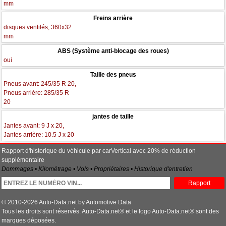
mm
Freins arrière
disques ventilés, 360x32
mm
ABS (Système anti-blocage des roues)
oui
Taille des pneus
Pneus avant: 245/35 R 20,
Pneus arrière: 285/35 R
20
jantes de taille
Jantes avant: 9 J x 20,
Jantes arrière: 10.5 J x 20
Rapport d'historique du véhicule par carVertical avec 20% de réduction
supplémentaire
Dommages • Kilométrage • Vols • Propriétaires • Historique d'entretien
Rapport
© 2010-2026 Auto-Data.net by Automotive Data
Tous les droits sont réservés. Auto-Data.net® et le logo Auto-Data.net® sont des
marques déposées.