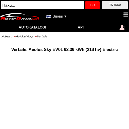
GO
TARKKA
Suomi ▼
AUTOKATALOGI
API
Kotisivu
Autokatalogi
Vertaile
>>
>>
Vertaile: Aeolus Sky EV01 62.36 kWh (218 hv) Electric