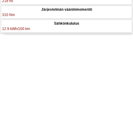
218 hv
Järjestelmän vääntömomentti
310 Nm
Sähkönkulutus
12.9 kWh/100 km