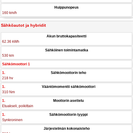
Huippunopeus
160 km/h
Sähköautot ja hybridit
Akun bruttokapasiteetti
62.36 kWh
Sähköinen toimintamatka
530 km
Sähkömoottori 1
1.
Sähkömoottorin teho
218 hv
1.
Vääntömomentti sähkömoottori
310 Nm
1.
Moottorin asettelu
Etuakseli, poikittain
1.
Sähkömoottorin tyyppi
Synkroninen
Järjestelmän kokonaisteho