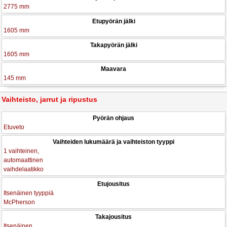
2775 mm
Etupyörän jälki
1605 mm
Takapyörän jälki
1605 mm
Maavara
145 mm
Vaihteisto, jarrut ja ripustus
Pyörän ohjaus
Etuveto
Vaihteiden lukumäärä ja vaihteiston tyyppi
1 vaihteinen,
automaattinen
vaihdelaatikko
Etujousitus
Itsenäinen tyyppiä
McPherson
Takajousitus
Itsenäinen