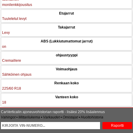
monilenkkijousitus
Etujarrut
Tuuletetut levyt
Takajarrut
Levy
ABS (Lukkiutumattomat jarrut)
on
ohjaustyyppi
Cremaillere
Voimaohjaus
Sähköinen ohjaus
Renkaan koko
225/60 R18
Vanteen koko
18
CarVerticalin ajoneuvohistorian raportti - lisäksi 20% lisäalennus
Vahingot • Mittarilukema • Varkaudet • Omistajat • Huoltohistoria
Raportti