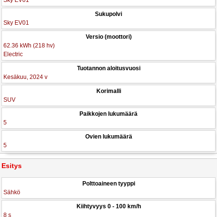
Sky EV01
Sukupolvi
Sky EV01
Versio (moottori)
62.36 kWh (218 hv)
Electric
Tuotannon aloitusvuosi
Kesäkuu, 2024 v
Korimalli
SUV
Paikkojen lukumäärä
5
Ovien lukumäärä
5
Esitys
Polttoaineen tyyppi
Sähkö
Kiihtyvyys 0 - 100 km/h
8 s