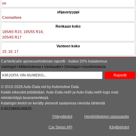
on
ohjaustyyppi
Cremaillere
Renkaan koko
185/65 R15; 195/55 R16;
205/45 R17
Vanteen koko
15; 16; 17
CarVerticalin ajoneuvohistorian raportti - lisäksi 20% lisäalennus
Vahingot • Mittarilukema • Varkaudet • Omistajat • Huoltohistoria
Raportti
© 2010-2026 Auto-Data.net by Automotive Data
Kaikki oikeudet pidätetään. Auto-Data.net® ja Auto-Data.net®-logo ovat
rekisteröityjä tavaramerkkejä.
Katalogin tiedot on kerätty yleisesti saatavissa olevista lähteistä
0.0015869140625
Yhteystiedot
Henkilötietojen salassapito
Car Spesc API
Käyttöehdot