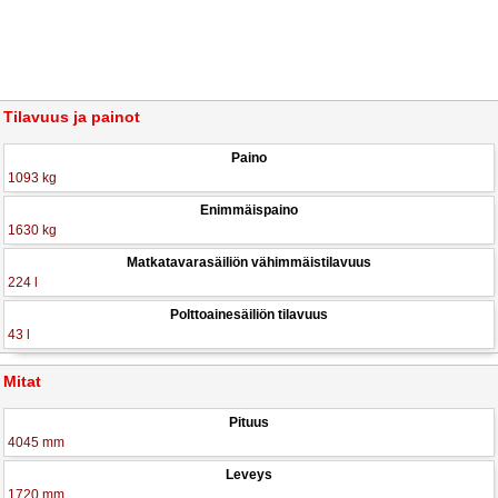
Tilavuus ja painot
Paino
1093 kg
Enimmäispaino
1630 kg
Matkatavarasäiliön vähimmäistilavuus
224 l
Polttoainesäiliön tilavuus
43 l
Mitat
Pituus
4045 mm
Leveys
1720 mm