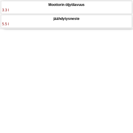
Moottorin öljytilavuus
3.3 l
jäähdytysneste
5.5 l