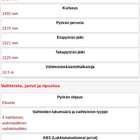
Korkeus
1455 mm
Pyörän perusta
2570 mm
Etupyörän jälki
1521 mm
Takapyörän jälki
1525 mm
Vähimmäiskääntöhalkaisija
10.5 m
Vaihteisto, jarrut ja ripustus
Pyörän ohjaus
Etuveto
Vaihteiden lukumäärä ja vaihteiston tyyppi
4 vaihteinen,
automaattinen
vaihdelaatikko
ABS (Lukkiutumattomat jarrut)