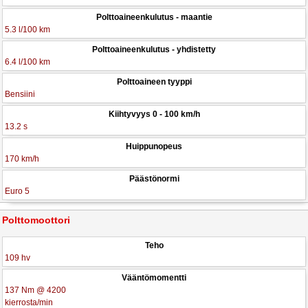
Polttoaineenkulutus - maantie
5.3 l/100 km
Polttoaineenkulutus - yhdistetty
6.4 l/100 km
Polttoaineen tyyppi
Bensiini
Kiihtyvyys 0 - 100 km/h
13.2 s
Huippunopeus
170 km/h
Päästönormi
Euro 5
Polttomoottori
Teho
109 hv
Vääntömomentti
137 Nm @ 4200
kierrosta/min