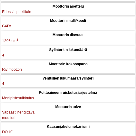
Moottorin asettelu
Edessä, poikittain
Moottorin malli/koodi
G4FA
Moottorin tilavuus
3
1396 sm
Sylinterien lukumäärä
4
Moottorin kokoonpano
Rivimoottori
Venttiilien lukumäärä/sylinteri
4
Polttoaineen ruiskutusjärjestelmä
Monipistesuihkutus
Moottorin toive
Vapaasti hengittävä
moottori
Kaasunjakelumekanismi
DOHC