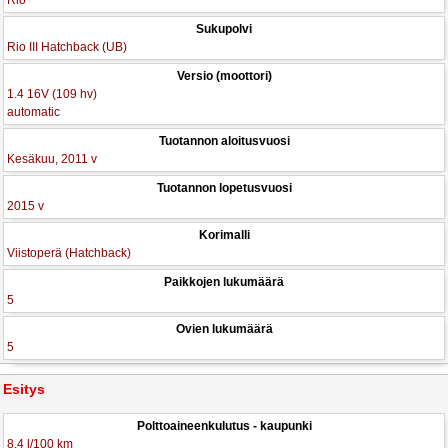
Rio
Sukupolvi
Rio III Hatchback (UB)
Versio (moottori)
1.4 16V (109 hv)
automatic
Tuotannon aloitusvuosi
Kesäkuu, 2011 v
Tuotannon lopetusvuosi
2015 v
Korimalli
Viistoperä (Hatchback)
Paikkojen lukumäärä
5
Ovien lukumäärä
5
Esitys
Polttoaineenkulutus - kaupunki
8.4 l/100 km