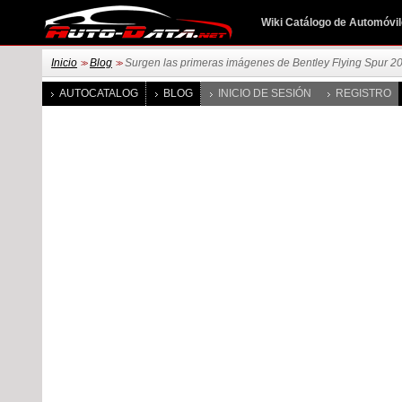
Wiki Catálogo de Automóvi
Inicio
Blog
Surgen las primeras imágenes de Bentley Flying Spur 2
>>
>>
AUTOCATALOG
BLOG
INICIO DE SESIÓN
REGISTRO