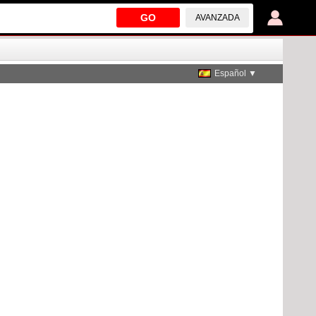
GO
AVANZADA
Español ▼