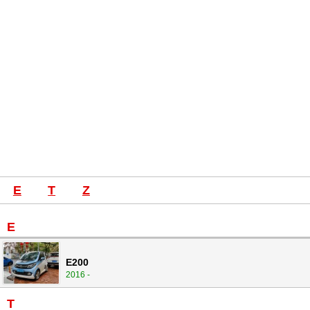
E
T
Z
E
E200
2016 -
T