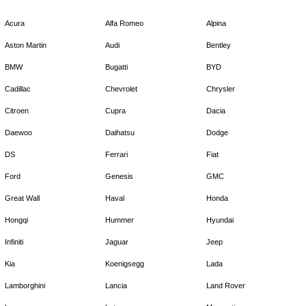
Acura
Alfa Romeo
Alpina
Aston Martin
Audi
Bentley
BMW
Bugatti
BYD
Cadillac
Chevrolet
Chrysler
Citroen
Cupra
Dacia
Daewoo
Daihatsu
Dodge
DS
Ferrari
Fiat
Ford
Genesis
GMC
Great Wall
Haval
Honda
Hongqi
Hummer
Hyundai
Infiniti
Jaguar
Jeep
Kia
Koenigsegg
Lada
Lamborghini
Lancia
Land Rover