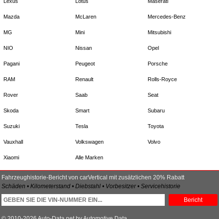
Lexus
Lotus
Maserati
Mazda
McLaren
Mercedes-Benz
MG
Mini
Mitsubishi
NIO
Nissan
Opel
Pagani
Peugeot
Porsche
RAM
Renault
Rolls-Royce
Rover
Saab
Seat
Skoda
Smart
Subaru
Suzuki
Tesla
Toyota
Vauxhall
Volkswagen
Volvo
Xiaomi
Alle Marken
Fahrzeughistorie-Bericht von carVertical mit zusätzlichen 20% Rabatt
Schäden • Kilometerstand • Diebstahl • Vorbesitzer • Servicehistorie
Bericht
© 2010-2026 Auto-Data.net by Automotive Data