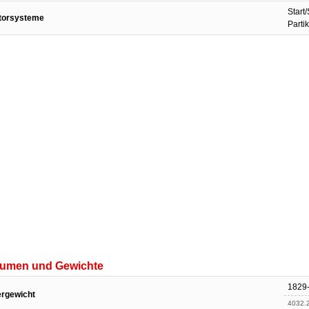
Start
torsysteme
Partik
lumen und Gewichte
1829
ergewicht
4032.2