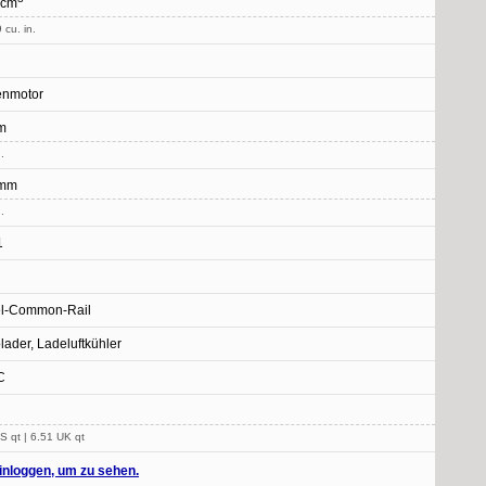
 cm
 cu. in.
enmotor
m
.
 mm
.
1
el-Common-Rail
lader, Ladeluftkühler
C
S qt | 6.51 UK qt
inloggen, um zu sehen.