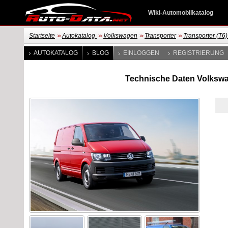
Wiki-Automobilkatalog
Startseite
Autokatalog
Volkswagen
Transporter
Transporter (T
>>
>>
>>
>>
AUTOKATALOG
BLOG
EINLOGGEN
REGISTRIERUNG
Technische Daten Volkswag