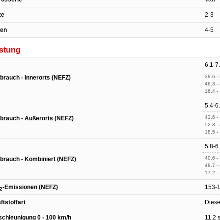
ze
2-3
ren
4-5
istung
6.1-7
38.6 -
brauch - Innerorts (NEFZ)
46.3 -
16.4 -
5.4-6
43.6 -
brauch - Außerorts (NEFZ)
52.3 -
18.5 -
5.8-6
40.6 -
brauch - Kombiniert (NEFZ)
48.7 -
17.2 -
-Emissionen (NEFZ)
153-
2
ftstoffart
Diese
chleunigung 0 - 100 km/h
11.2 