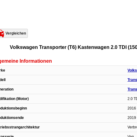
Vergleichen
Volkswagen Transporter (T6) Kastenwagen 2.0 TDI (150
gemeine Informationen
rke
Volk
ell
Trans
eration
Trans
ifikation (Motor)
2.0 T
duktionsbeginn
2016 
oduktionsende
2019 
riebsstrangarchitektur
Verbr
rosserie
Van