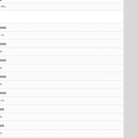
 lbs.
 mm
 in.
 mm
in.
 mm
in.
 mm
in.
 mm
 in.
mm
in.
mm
in.