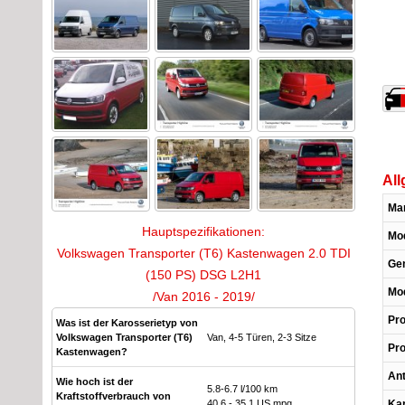
All
Ma
Hauptspezifikationen:
Mod
Volkswagen Transporter (T6) Kastenwagen 2.0 TDI
Gen
(150 PS) DSG L2H1
Mod
/Van 2016 - 2019/
Pro
Was ist der Karosserietyp von
Volkswagen Transporter (T6)
Van, 4-5 Türen, 2-3 Sitze
Pr
Kastenwagen?
Ant
Wie hoch ist der
5.8-6.7 l/100 km
Kraftstoffverbrauch von
40.6 - 35.1 US mpg
Ka