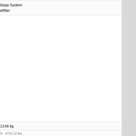
/Stopp-System
elfilter
-2146 kg
5 - 4731.12 lbs.