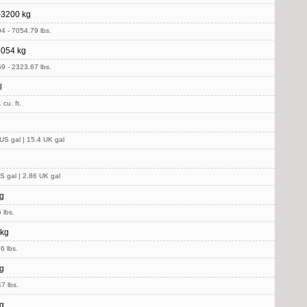
-3200 kg
4 - 7054.79 lbs.
1054 kg
9 - 2323.67 lbs.
l
cu. ft.
US gal | 15.4 UK gal
S gal | 2.86 UK gal
g
 lbs.
 kg
6 lbs.
g
7 lbs.
g