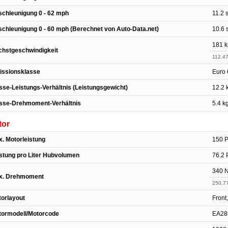
chleunigung 0 - 62 mph
11.2 
chleunigung 0 - 60 mph (Berechnet von Auto-Data.net)
10.6 
181 
hstgeschwindigkeit
112.4
issionsklasse
Euro 
se-Leistungs-Verhältnis (Leistungsgewicht)
12.2 
sse-Drehmoment-Verhältnis
5.4 k
tor
. Motorleistung
150 
stung pro Liter Hubvolumen
76.2 
340 
x. Drehmoment
250.77
orlayout
Front
tormodell/Motorcode
EA28