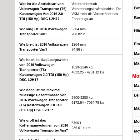
Was ist die Antriebsart von
Vorderradantrieb.
Bes
Volkswagen Transporter (T6)
Verbrennungskraftmaschine. Die
Kastenwagen Van 2016 2.0
VKM treibt die Vorderräder des
Bes
TDI (150 Hp) DSG L2H1?
Fahrzeugs an.
Wie lang ist 2016 Volkswagen
5304 mm
Höc
Transporter Van?
208.82 in.
Em
Wie breit ist 2016 Volkswagen
1904 mm
Transporter Van?
74.96 in.
Mas
Wie hoch ist das Leergewicht
Ma
von 2016 Volkswagen
1829-2146 kg
Transporter (T6)
4032.25 - 4731.12 lbs.
Kastenwagen 2.0 TDI (150 Hp)
Mo
DSG L2H1?
Max
Wie hoch ist die maximal
zulässige Gesamtmasse von
Lei
2800-3200 kg
2016 Volkswagen Transporter
6172.94 - 7054.79 lbs.
(T6) Kastenwagen 2.0 TDI
Ma
(150 Hp) DSG L2H1?
Wie groß ist das
Mot
6700 l
Kofferraumvolumen von 2016
236.61 cu. ft.
Volkswagen Transporter Van?
Mo