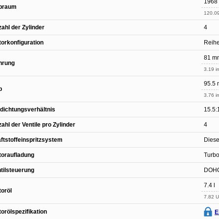
1968
braum
120.09
ahl der Zylinder
4
orkonfiguration
Reih
81 m
hrung
3.19 in
95.5
b
3.76 in
dichtungsverhältnis
15.5:
ahl der Ventile pro Zylinder
4
ftstoffeinspritzsystem
Dies
toraufladung
Turbo
tilsteuerung
DOH
7.4 l
oröl
7.82 U
orölspezifikation
E