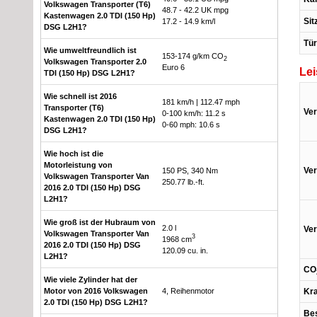
Volkswagen Transporter (T6)
48.7 - 42.2 UK mpg
Kastenwagen 2.0 TDI (150 Hp)
Sit
17.2 - 14.9 km/l
DSG L2H1?
Tü
Wie umweltfreundlich ist
153-174 g/km CO
2
Volkswagen Transporter 2.0
Euro 6
Le
TDI (150 Hp) DSG L2H1?
Wie schnell ist 2016
181 km/h | 112.47 mph
Transporter (T6)
Ver
0-100 km/h: 11.2 s
Kastenwagen 2.0 TDI (150 Hp)
0-60 mph: 10.6 s
DSG L2H1?
Wie hoch ist die
Motorleistung von
Ver
150 PS, 340 Nm
Volkswagen Transporter Van
250.77 lb.-ft.
2016 2.0 TDI (150 Hp) DSG
L2H1?
Wie groß ist der Hubraum von
2.0 l
Ver
Volkswagen Transporter Van
3
1968 cm
2016 2.0 TDI (150 Hp) DSG
120.09 cu. in.
L2H1?
CO
Wie viele Zylinder hat der
Motor von 2016 Volkswagen
4, Reihenmotor
Kra
2.0 TDI (150 Hp) DSG L2H1?
Bes