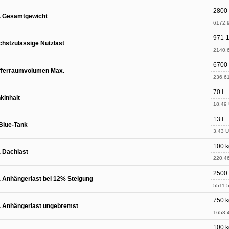
2800
. Gesamtgewicht
6172.9
971-
hstzulässige Nutzlast
2140.6
6700 
fferraumvolumen Max.
236.61 
70 l
kinhalt
18.49 
13 l
Blue-Tank
3.43 U
100 k
. Dachlast
220.46
2500
. Anhängerlast bei 12% Steigung
5511.5
750 k
. Anhängerlast ungebremst
1653.4
100 k