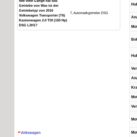
Wie viele Gänge hat das
Hu
Getriebe von Was ist der
Getriebetyp von 2016
7, Automatikgetriebe DSG
Volkswagen Transporter (T6)
Anz
Kastenwagen 2.0 TDI (150 Hp)
DSG L2H1?
Mot
Bo
Hu
Ver
Anz
Kra
Mo
Ven
Mot
Mot
Volkswagen