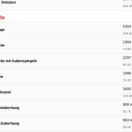
. Stützlast
220.46
ße
5304
nge
208.82
1904
ite
74.96 
2297
ite mit Außenspiegeln
90.43 
1990
he
78.35 
3400
dstand
133.86
908 
ontüberhang
35.75 
993 
cküberhang
39.09 