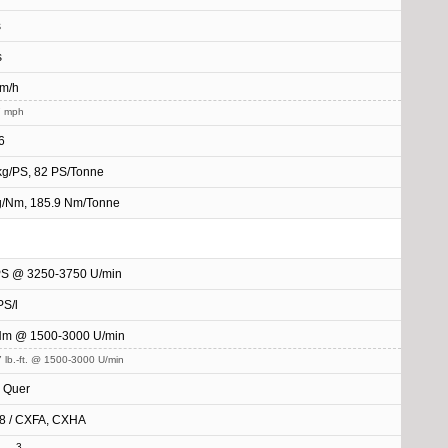
s
s
km/h
7 mph
6
kg/PS, 82 PS/Tonne
g/Nm, 185.9 Nm/Tonne
PS @ 3250-3750 U/min
PS/l
Nm @ 1500-3000 U/min
 lb.-ft. @ 1500-3000 U/min
, Quer
8 / CXFA, CXHA
3