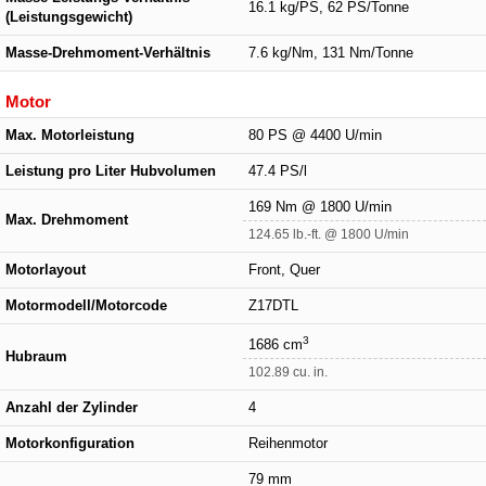
16.1 kg/PS, 62 PS/Tonne
(Leistungsgewicht)
Masse-Drehmoment-Verhältnis
7.6 kg/Nm, 131 Nm/Tonne
Motor
Max. Motorleistung
80 PS @ 4400 U/min
Leistung pro Liter Hubvolumen
47.4 PS/l
169 Nm @ 1800 U/min
Max. Drehmoment
124.65 lb.-ft. @ 1800 U/min
Motorlayout
Front, Quer
Motormodell/Motorcode
Z17DTL
3
1686 cm
Hubraum
102.89 cu. in.
Anzahl der Zylinder
4
Motorkonfiguration
Reihenmotor
79 mm