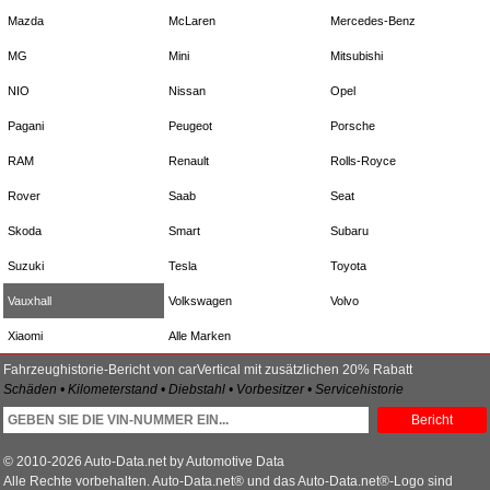
Mazda
McLaren
Mercedes-Benz
MG
Mini
Mitsubishi
NIO
Nissan
Opel
Pagani
Peugeot
Porsche
RAM
Renault
Rolls-Royce
Rover
Saab
Seat
Skoda
Smart
Subaru
Suzuki
Tesla
Toyota
Vauxhall
Volkswagen
Volvo
Xiaomi
Alle Marken
Fahrzeughistorie-Bericht von carVertical mit zusätzlichen 20% Rabatt
Schäden • Kilometerstand • Diebstahl • Vorbesitzer • Servicehistorie
Bericht
© 2010-2026 Auto-Data.net by Automotive Data
Alle Rechte vorbehalten. Auto-Data.net® und das Auto-Data.net®-Logo sind