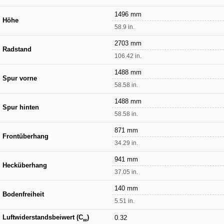
1496 mm
Höhe
58.9 in.
2703 mm
Radstand
106.42 in.
1488 mm
Spur vorne
58.58 in.
1488 mm
Spur hinten
58.58 in.
871 mm
Frontüberhang
34.29 in.
941 mm
Hecküberhang
37.05 in.
140 mm
Bodenfreiheit
5.51 in.
Luftwiderstandsbeiwert (C
)
0.32
w