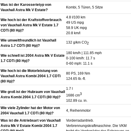
Was ist der Karosserietyp von
Kombi, 5 Türen, 5 Sitze
Vauxhall Astra Mk V Estate?
4.8 l/100 km
Wie hoch ist der Kraftstoffverbrauch
49 US mpg
von Vauxhall Astra Mk V Estate 1.7
58.9 UK mpg
CDTi (80 Hp)?
20.8 km/l
Wie umweltfreundlich ist Vauxhall
132 g/km CO
2
Astra 1.7 CDTi (80 Hp)?
180 km/h | 111.85 mph
Wie schnell ist 2004 Astra Mk V Estate
0-100 km/h: 11.7 s
1.7 CDTi (80 Hp)?
0-60 mph: 11.1 s
Wie hoch ist die Motorleistung von
80 PS, 169 Nm
Vauxhall Astra Kombi 2004 1.7 CDTi
124.65 lb.-ft.
(80 Hp)?
1.7 l
Wie groß ist der Hubraum von Vauxhall
3
1686 cm
Astra Kombi 2004 1.7 CDTi (80 Hp)?
102.89 cu. in.
Wie viele Zylinder hat der Motor von
4, Reihenmotor
2004 Vauxhall 1.7 CDTi (80 Hp)?
Was ist die Antriebsart von Vauxhall
Vorderradantrieb.
Astra Mk V Estate Kombi 2004 1.7
Verbrennungskraftmaschine. Die VKM
CDTi (80 Hp)?
treibt die Vorderräder des Fahrzeugs an.