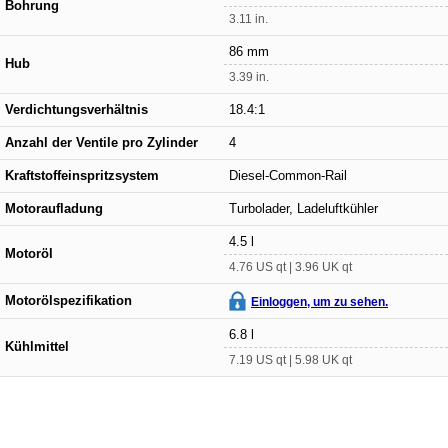
Bohrung
3.11 in.
86 mm
Hub
3.39 in.
Verdichtungsverhältnis
18.4:1
Anzahl der Ventile pro Zylinder
4
Kraftstoffeinspritzsystem
Diesel-Common-Rail
Motoraufladung
Turbolader, Ladeluftkühler
4.5 l
Motoröl
4.76 US qt | 3.96 UK qt
Motorölspezifikation
Einloggen, um zu sehen.
6.8 l
Kühlmittel
7.19 US qt | 5.98 UK qt