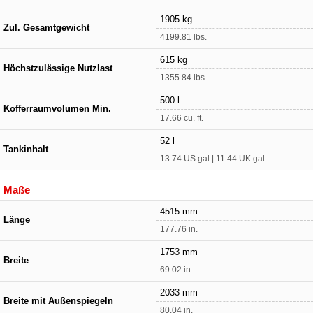
1905 kg
Zul. Gesamtgewicht
4199.81 lbs.
615 kg
Höchstzulässige Nutzlast
1355.84 lbs.
500 l
Kofferraumvolumen Min.
17.66 cu. ft.
52 l
Tankinhalt
13.74 US gal | 11.44 UK gal
Maße
4515 mm
Länge
177.76 in.
1753 mm
Breite
69.02 in.
2033 mm
Breite mit Außenspiegeln
80.04 in.