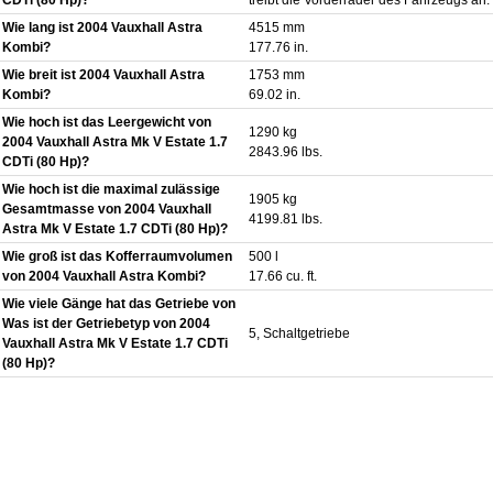
Wie lang ist 2004 Vauxhall Astra
4515 mm
Kombi?
177.76 in.
Wie breit ist 2004 Vauxhall Astra
1753 mm
Kombi?
69.02 in.
Wie hoch ist das Leergewicht von
1290 kg
2004 Vauxhall Astra Mk V Estate 1.7
2843.96 lbs.
CDTi (80 Hp)?
Wie hoch ist die maximal zulässige
1905 kg
Gesamtmasse von 2004 Vauxhall
4199.81 lbs.
Astra Mk V Estate 1.7 CDTi (80 Hp)?
Wie groß ist das Kofferraumvolumen
500 l
von 2004 Vauxhall Astra Kombi?
17.66 cu. ft.
Wie viele Gänge hat das Getriebe von
Was ist der Getriebetyp von 2004
5, Schaltgetriebe
Vauxhall Astra Mk V Estate 1.7 CDTi
(80 Hp)?