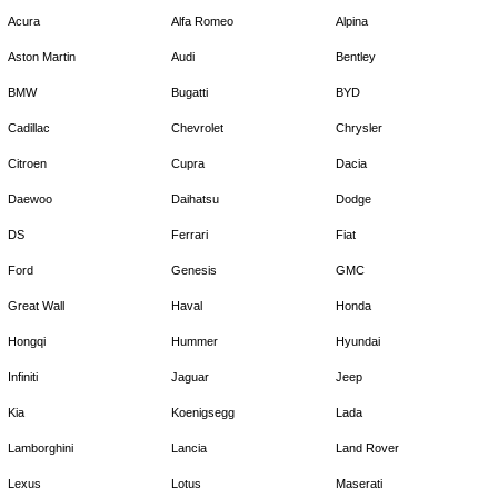
Acura
Alfa Romeo
Alpina
Aston Martin
Audi
Bentley
BMW
Bugatti
BYD
Cadillac
Chevrolet
Chrysler
Citroen
Cupra
Dacia
Daewoo
Daihatsu
Dodge
DS
Ferrari
Fiat
Ford
Genesis
GMC
Great Wall
Haval
Honda
Hongqi
Hummer
Hyundai
Infiniti
Jaguar
Jeep
Kia
Koenigsegg
Lada
Lamborghini
Lancia
Land Rover
Lexus
Lotus
Maserati