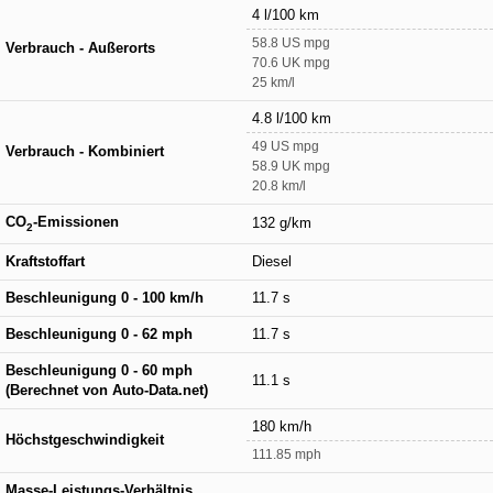
4 l/100 km
58.8 US mpg
Verbrauch - Außerorts
70.6 UK mpg
25 km/l
4.8 l/100 km
49 US mpg
Verbrauch - Kombiniert
58.9 UK mpg
20.8 km/l
CO
-Emissionen
132 g/km
2
Kraftstoffart
Diesel
Beschleunigung 0 - 100 km/h
11.7 s
Beschleunigung 0 - 62 mph
11.7 s
Beschleunigung 0 - 60 mph
11.1 s
(Berechnet von Auto-Data.net)
180 km/h
Höchstgeschwindigkeit
111.85 mph
Masse-Leistungs-Verhältnis