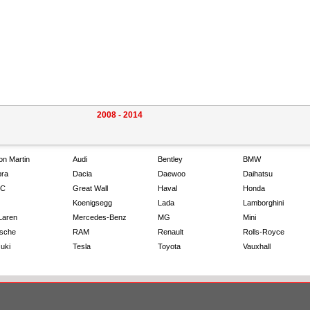
2008 - 2014
on Martin
Audi
Bentley
BMW
ra
Dacia
Daewoo
Daihatsu
C
Great Wall
Haval
Honda
Koenigsegg
Lada
Lamborghini
Laren
Mercedes-Benz
MG
Mini
sche
RAM
Renault
Rolls-Royce
uki
Tesla
Toyota
Vauxhall