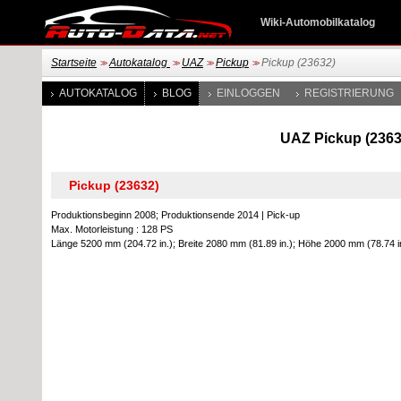
Wiki-Automobilkatalog
Startseite
Autokatalog
UAZ
Pickup
Pickup (23632)
>>
>>
>>
>>
AUTOKATALOG
BLOG
EINLOGGEN
REGISTRIERUNG
UAZ Pickup (23632
Produktionsbeginn 2008; Produktionsende 2014
|
Pick-up
Max. Motorleistung : 128 PS
Länge 5200 mm (204.72 in.); Breite 2080 mm (81.89 in.); Höhe 2000 mm (78.74 i