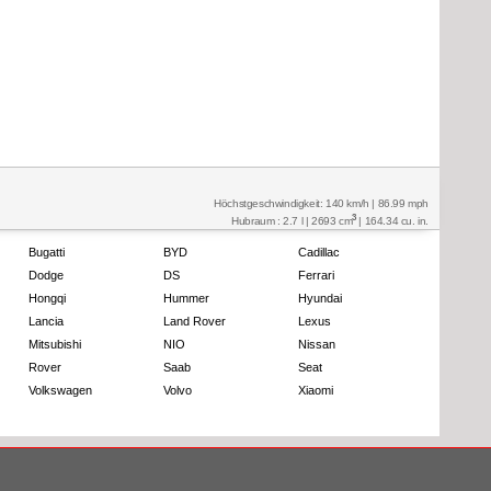
Höchstgeschwindigkeit: 140 km/h | 86.99 mph
3
Hubraum : 2.7 l | 2693 cm
| 164.34 cu. in.
Bugatti
BYD
Cadillac
Dodge
DS
Ferrari
Hongqi
Hummer
Hyundai
Lancia
Land Rover
Lexus
Mitsubishi
NIO
Nissan
Rover
Saab
Seat
Volkswagen
Volvo
Xiaomi