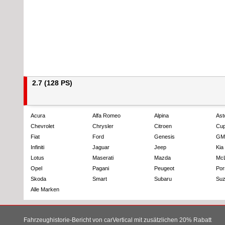
2.7 (128 PS)
Acura
Alfa Romeo
Alpina
Ast
Chevrolet
Chrysler
Citroen
Cup
Fiat
Ford
Genesis
GM
Infiniti
Jaguar
Jeep
Kia
Lotus
Maserati
Mazda
Mc
Opel
Pagani
Peugeot
Por
Skoda
Smart
Subaru
Suz
Alle Marken
Fahrzeughistorie-Bericht von carVertical mit zusätzlichen 20% Rabatt