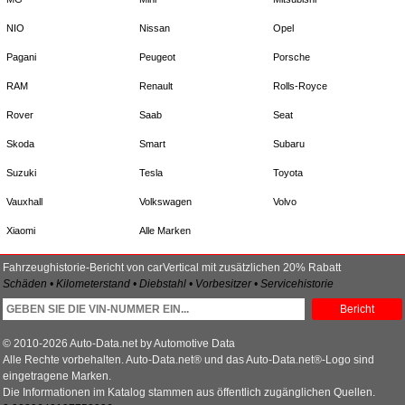
NIO
Nissan
Opel
Pagani
Peugeot
Porsche
RAM
Renault
Rolls-Royce
Rover
Saab
Seat
Skoda
Smart
Subaru
Suzuki
Tesla
Toyota
Vauxhall
Volkswagen
Volvo
Xiaomi
Alle Marken
Fahrzeughistorie-Bericht von carVertical mit zusätzlichen 20% Rabatt
Schäden • Kilometerstand • Diebstahl • Vorbesitzer • Servicehistorie
Bericht
© 2010-2026 Auto-Data.net by Automotive Data
Alle Rechte vorbehalten. Auto-Data.net® und das Auto-Data.net®-Logo sind
eingetragene Marken.
Die Informationen im Katalog stammen aus öffentlich zugänglichen Quellen.