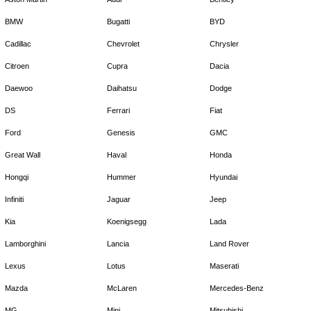
BMW
Bugatti
BYD
Cadillac
Chevrolet
Chrysler
Citroen
Cupra
Dacia
Daewoo
Daihatsu
Dodge
DS
Ferrari
Fiat
Ford
Genesis
GMC
Great Wall
Haval
Honda
Hongqi
Hummer
Hyundai
Infiniti
Jaguar
Jeep
Kia
Koenigsegg
Lada
Lamborghini
Lancia
Land Rover
Lexus
Lotus
Maserati
Mazda
McLaren
Mercedes-Benz
MG
Mini
Mitsubishi