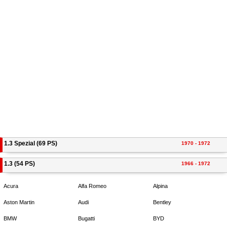
1.3 Spezial (69 PS)
1970 - 1972
1.3 (54 PS)
1966 - 1972
Acura
Alfa Romeo
Alpina
Aston Martin
Audi
Bentley
BMW
Bugatti
BYD