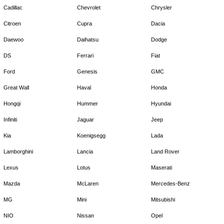
Cadillac
Chevrolet
Chrysler
Citroen
Cupra
Dacia
Daewoo
Daihatsu
Dodge
DS
Ferrari
Fiat
Ford
Genesis
GMC
Great Wall
Haval
Honda
Hongqi
Hummer
Hyundai
Infiniti
Jaguar
Jeep
Kia
Koenigsegg
Lada
Lamborghini
Lancia
Land Rover
Lexus
Lotus
Maserati
Mazda
McLaren
Mercedes-Benz
MG
Mini
Mitsubishi
NIO
Nissan
Opel