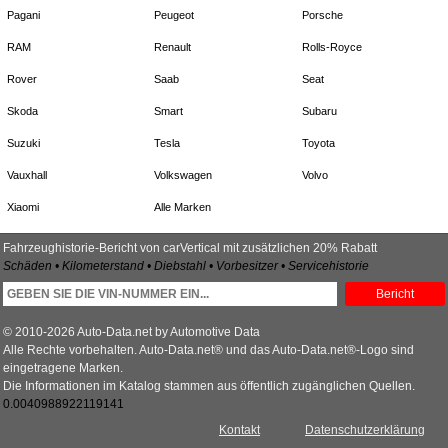
Pagani
Peugeot
Porsche
RAM
Renault
Rolls-Royce
Rover
Saab
Seat
Skoda
Smart
Subaru
Suzuki
Tesla
Toyota
Vauxhall
Volkswagen
Volvo
Xiaomi
Alle Marken
Fahrzeughistorie-Bericht von carVertical mit zusätzlichen 20% Rabatt
Schäden • Kilometerstand • Diebstahl • Vorbesitzer • Servicehistorie
Bericht
© 2010-2026 Auto-Data.net by Automotive Data
Alle Rechte vorbehalten. Auto-Data.net® und das Auto-Data.net®-Logo sind
eingetragene Marken.
Die Informationen im Katalog stammen aus öffentlich zugänglichen Quellen.
0.0040988922119141
Kontakt
Datenschutzerklärung