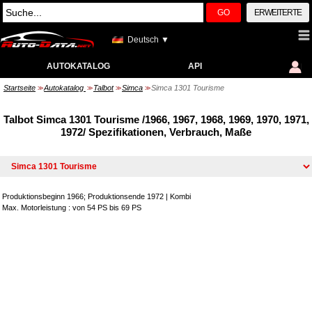
GO
ERWEITERTE
Deutsch ▼
AUTOKATALOG
API
Startseite
Autokatalog
Talbot
Simca
Simca 1301 Tourisme
>>
>>
>>
>>
Talbot Simca 1301 Tourisme /1966, 1967, 1968, 1969, 1970, 1971,
1972/ Spezifikationen, Verbrauch, Maße
Produktionsbeginn 1966; Produktionsende 1972
|
Kombi
Max. Motorleistung : von 54 PS bis 69 PS