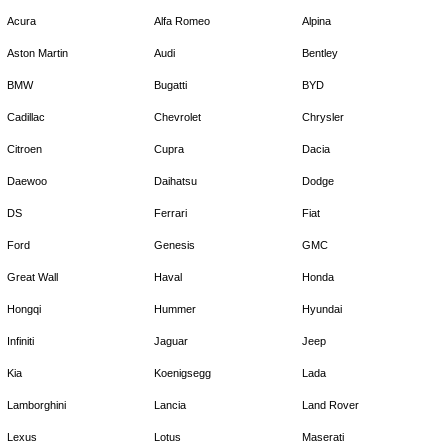
Acura
Alfa Romeo
Alpina
Aston Martin
Audi
Bentley
BMW
Bugatti
BYD
Cadillac
Chevrolet
Chrysler
Citroen
Cupra
Dacia
Daewoo
Daihatsu
Dodge
DS
Ferrari
Fiat
Ford
Genesis
GMC
Great Wall
Haval
Honda
Hongqi
Hummer
Hyundai
Infiniti
Jaguar
Jeep
Kia
Koenigsegg
Lada
Lamborghini
Lancia
Land Rover
Lexus
Lotus
Maserati