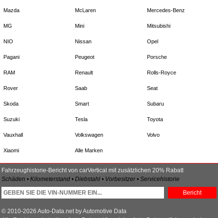
Mazda
McLaren
Mercedes-Benz
MG
Mini
Mitsubishi
NIO
Nissan
Opel
Pagani
Peugeot
Porsche
RAM
Renault
Rolls-Royce
Rover
Saab
Seat
Skoda
Smart
Subaru
Suzuki
Tesla
Toyota
Vauxhall
Volkswagen
Volvo
Xiaomi
Alle Marken
Fahrzeughistorie-Bericht von carVertical mit zusätzlichen 20% Rabatt
Schäden • Kilometerstand • Diebstahl • Vorbesitzer • Servicehistorie
Bericht
© 2010-2026 Auto-Data.net by Automotive Data