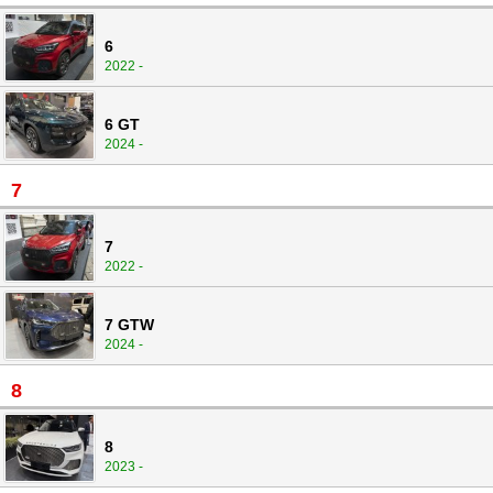
6
2022 -
6 GT
2024 -
7
7
2022 -
7 GTW
2024 -
8
8
2023 -