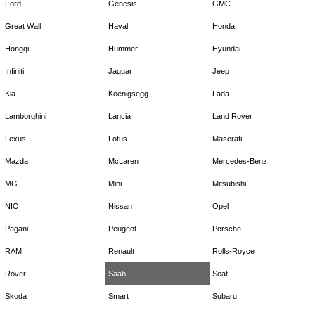
Ford
Genesis
GMC
Great Wall
Haval
Honda
Hongqi
Hummer
Hyundai
Infiniti
Jaguar
Jeep
Kia
Koenigsegg
Lada
Lamborghini
Lancia
Land Rover
Lexus
Lotus
Maserati
Mazda
McLaren
Mercedes-Benz
MG
Mini
Mitsubishi
NIO
Nissan
Opel
Pagani
Peugeot
Porsche
RAM
Renault
Rolls-Royce
Rover
Saab
Seat
Skoda
Smart
Subaru