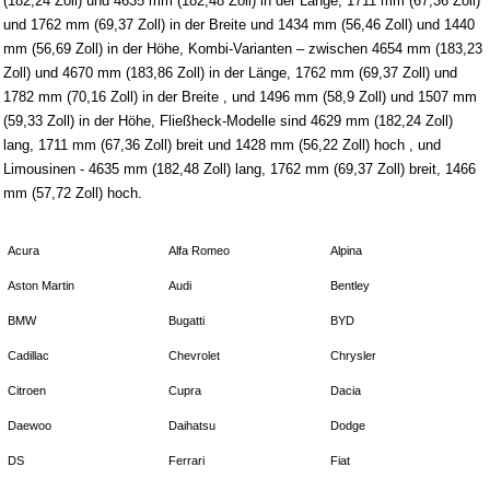
(182,24 Zoll) und 4635 mm (182,48 Zoll) in der Länge, 1711 mm (67,36 Zoll)
und 1762 mm (69,37 Zoll) in der Breite und 1434 mm (56,46 Zoll) und 1440
mm (56,69 Zoll) in der Höhe, Kombi-Varianten – zwischen 4654 mm (183,23
Zoll) und 4670 mm (183,86 Zoll) in der Länge, 1762 mm (69,37 Zoll) und
1782 mm (70,16 Zoll) in der Breite , und 1496 mm (58,9 Zoll) und 1507 mm
(59,33 Zoll) in der Höhe, Fließheck-Modelle sind 4629 mm (182,24 Zoll)
lang, 1711 mm (67,36 Zoll) breit und 1428 mm (56,22 Zoll) hoch , und
Limousinen - 4635 mm (182,48 Zoll) lang, 1762 mm (69,37 Zoll) breit, 1466
mm (57,72 Zoll) hoch.
Acura
Alfa Romeo
Alpina
Aston Martin
Audi
Bentley
BMW
Bugatti
BYD
Cadillac
Chevrolet
Chrysler
Citroen
Cupra
Dacia
Daewoo
Daihatsu
Dodge
DS
Ferrari
Fiat