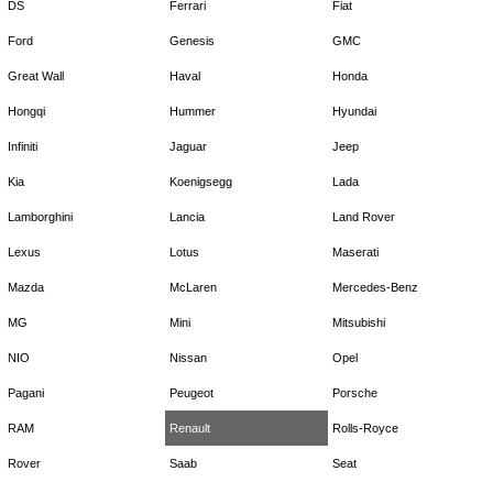
DS
Ferrari
Fiat
Ford
Genesis
GMC
Great Wall
Haval
Honda
Hongqi
Hummer
Hyundai
Infiniti
Jaguar
Jeep
Kia
Koenigsegg
Lada
Lamborghini
Lancia
Land Rover
Lexus
Lotus
Maserati
Mazda
McLaren
Mercedes-Benz
MG
Mini
Mitsubishi
NIO
Nissan
Opel
Pagani
Peugeot
Porsche
RAM
Renault
Rolls-Royce
Rover
Saab
Seat