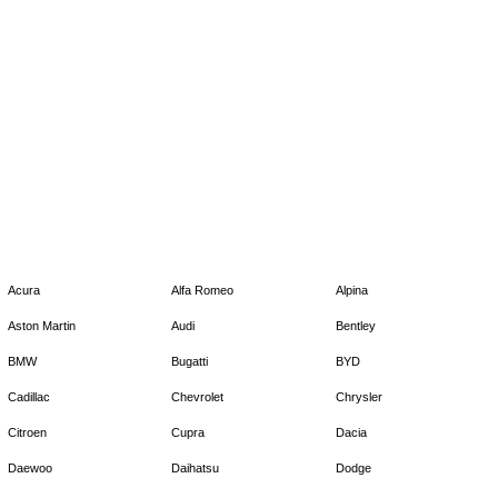
Acura
Alfa Romeo
Alpina
Aston Martin
Audi
Bentley
BMW
Bugatti
BYD
Cadillac
Chevrolet
Chrysler
Citroen
Cupra
Dacia
Daewoo
Daihatsu
Dodge