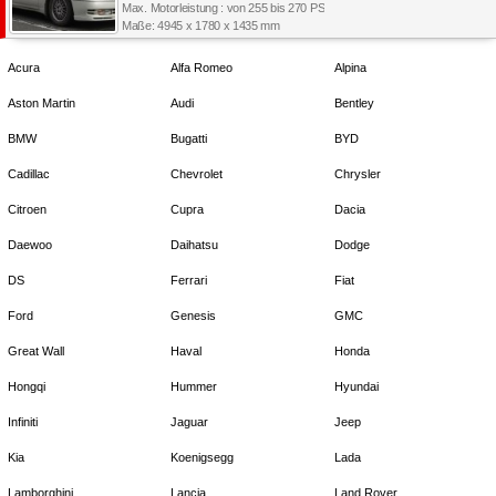
Max. Motorleistung : von 255 bis 270 PS
Maße: 4945 x 1780 x 1435 mm
Acura
Alfa Romeo
Alpina
Aston Martin
Audi
Bentley
BMW
Bugatti
BYD
Cadillac
Chevrolet
Chrysler
Citroen
Cupra
Dacia
Daewoo
Daihatsu
Dodge
DS
Ferrari
Fiat
Ford
Genesis
GMC
Great Wall
Haval
Honda
Hongqi
Hummer
Hyundai
Infiniti
Jaguar
Jeep
Kia
Koenigsegg
Lada
Lamborghini
Lancia
Land Rover