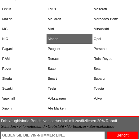
Lexus
Lotus
Maserati
Mazda
McLaren
Mercedes-Benz
MG
Mini
Mitsubishi
NIO
Nissan
Opel
Pagani
Peugeot
Porsche
RAM
Renault
Rolls-Royce
Rover
Saab
Seat
Skoda
Smart
Subaru
Suzuki
Tesla
Toyota
Vauxhall
Volkswagen
Volvo
Xiaomi
Alle Marken
Fahrzeughistorie-Bericht von carVertical mit zusätzlichen 20% Rabatt
Schäden • Kilometerstand • Diebstahl • Vorbesitzer • Servicehistorie
Bericht