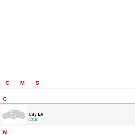
C
M
S
C
City EV
2018 -
M