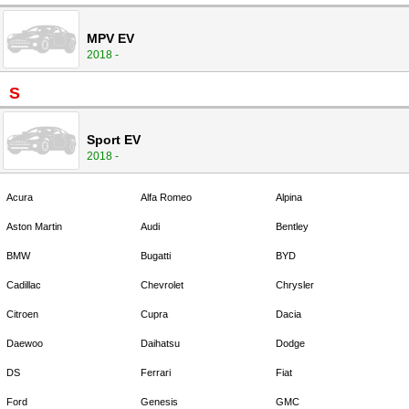
MPV EV
2018 -
S
Sport EV
2018 -
Acura
Alfa Romeo
Alpina
Aston Martin
Audi
Bentley
BMW
Bugatti
BYD
Cadillac
Chevrolet
Chrysler
Citroen
Cupra
Dacia
Daewoo
Daihatsu
Dodge
DS
Ferrari
Fiat
Ford
Genesis
GMC