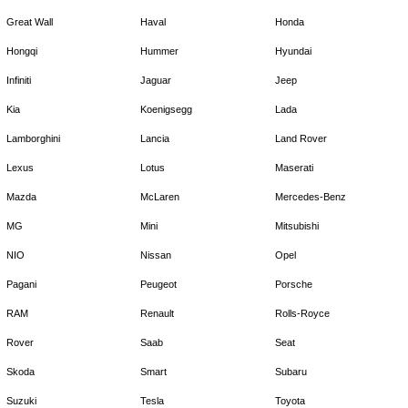
Great Wall
Haval
Honda
Hongqi
Hummer
Hyundai
Infiniti
Jaguar
Jeep
Kia
Koenigsegg
Lada
Lamborghini
Lancia
Land Rover
Lexus
Lotus
Maserati
Mazda
McLaren
Mercedes-Benz
MG
Mini
Mitsubishi
NIO
Nissan
Opel
Pagani
Peugeot
Porsche
RAM
Renault
Rolls-Royce
Rover
Saab
Seat
Skoda
Smart
Subaru
Suzuki
Tesla
Toyota