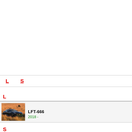
L
S
L
LFT-666
2018 -
S