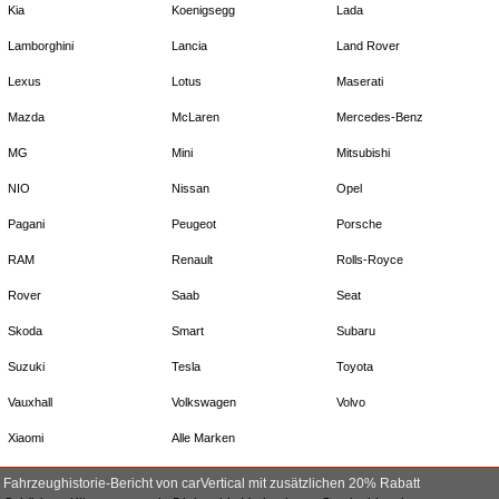
Kia
Koenigsegg
Lada
Lamborghini
Lancia
Land Rover
Lexus
Lotus
Maserati
Mazda
McLaren
Mercedes-Benz
MG
Mini
Mitsubishi
NIO
Nissan
Opel
Pagani
Peugeot
Porsche
RAM
Renault
Rolls-Royce
Rover
Saab
Seat
Skoda
Smart
Subaru
Suzuki
Tesla
Toyota
Vauxhall
Volkswagen
Volvo
Xiaomi
Alle Marken
Fahrzeughistorie-Bericht von carVertical mit zusätzlichen 20% Rabatt