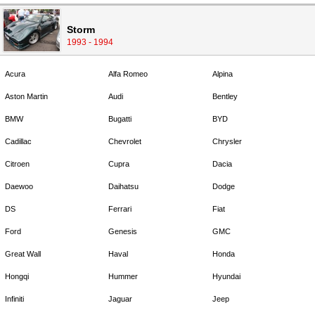
Storm
1993 - 1994
Acura
Alfa Romeo
Alpina
Aston Martin
Audi
Bentley
BMW
Bugatti
BYD
Cadillac
Chevrolet
Chrysler
Citroen
Cupra
Dacia
Daewoo
Daihatsu
Dodge
DS
Ferrari
Fiat
Ford
Genesis
GMC
Great Wall
Haval
Honda
Hongqi
Hummer
Hyundai
Infiniti
Jaguar
Jeep