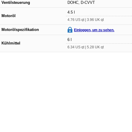
Ventilsteuerung
DOHC, D-CVVT
4.5 l
Motoröl
4.76 US qt | 3.96 UK qt
Motorölspezifikation
Einloggen, um zu sehen.
6 l
Kühlmittel
6.34 US qt | 5.28 UK qt