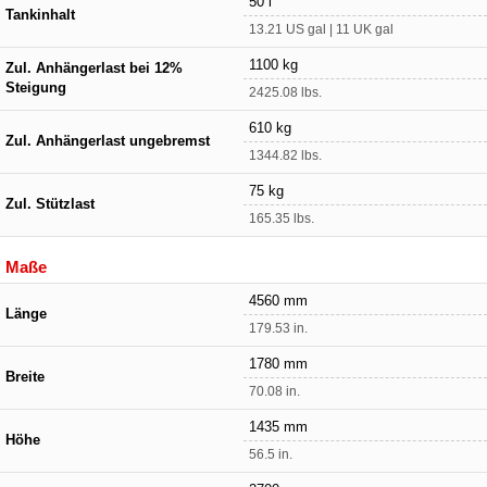
50 l
Tankinhalt
13.21 US gal | 11 UK gal
1100 kg
Zul. Anhängerlast bei 12%
Steigung
2425.08 lbs.
610 kg
Zul. Anhängerlast ungebremst
1344.82 lbs.
75 kg
Zul. Stützlast
165.35 lbs.
Maße
4560 mm
Länge
179.53 in.
1780 mm
Breite
70.08 in.
1435 mm
Höhe
56.5 in.