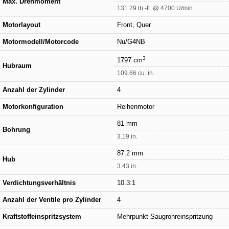
Max. Drehmoment
131.29 lb.-ft. @ 4700 U/min
Motorlayout
Front, Quer
Motormodell/Motorcode
Nu/G4NB
3
1797 cm
Hubraum
109.66 cu. in.
Anzahl der Zylinder
4
Motorkonfiguration
Reihenmotor
81 mm
Bohrung
3.19 in.
87.2 mm
Hub
3.43 in.
Verdichtungsverhältnis
10.3:1
Anzahl der Ventile pro Zylinder
4
Kraftstoffeinspritzsystem
Mehrpunkt-Saugrohreinspritzung