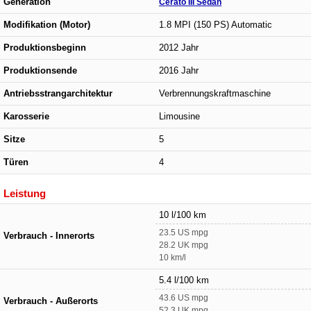
Generation
Cerato III Sedan
Modifikation (Motor)
1.8 MPI (150 PS) Automatic
Produktionsbeginn
2012 Jahr
Produktionsende
2016 Jahr
Antriebsstrangarchitektur
Verbrennungskraftmaschine
Karosserie
Limousine
Sitze
5
Türen
4
Leistung
10 l/100 km
23.5 US mpg
Verbrauch - Innerorts
28.2 UK mpg
10 km/l
5.4 l/100 km
43.6 US mpg
Verbrauch - Außerorts
52.3 UK mpg