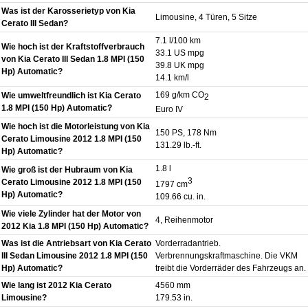
Was ist der Karosserietyp von Kia
Limousine, 4 Türen, 5 Sitze
Cerato III Sedan?
7.1 l/100 km
Wie hoch ist der Kraftstoffverbrauch
33.1 US mpg
von Kia Cerato III Sedan 1.8 MPI (150
39.8 UK mpg
Hp) Automatic?
14.1 km/l
169 g/km CO
Wie umweltfreundlich ist Kia Cerato
2
1.8 MPI (150 Hp) Automatic?
Euro IV
Wie hoch ist die Motorleistung von Kia
150 PS, 178 Nm
Cerato Limousine 2012 1.8 MPI (150
131.29 lb.-ft.
Hp) Automatic?
1.8 l
Wie groß ist der Hubraum von Kia
3
Cerato Limousine 2012 1.8 MPI (150
1797 cm
Hp) Automatic?
109.66 cu. in.
Wie viele Zylinder hat der Motor von
4, Reihenmotor
2012 Kia 1.8 MPI (150 Hp) Automatic?
Was ist die Antriebsart von Kia Cerato
Vorderradantrieb.
III Sedan Limousine 2012 1.8 MPI (150
Verbrennungskraftmaschine. Die VKM
Hp) Automatic?
treibt die Vorderräder des Fahrzeugs an.
Wie lang ist 2012 Kia Cerato
4560 mm
Limousine?
179.53 in.