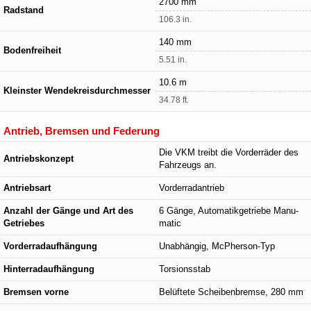
2700 mm
Radstand
106.3 in.
140 mm
Bodenfreiheit
5.51 in.
10.6 m
Kleinster Wendekreisdurchmesser
34.78 ft.
Antrieb, Bremsen und Federung
Die VKM treibt die Vorderräder des
Antriebskonzept
Fahrzeugs an.
Antriebsart
Vorderradantrieb
Anzahl der Gänge und Art des
6 Gänge, Automatikgetriebe Manu-
Getriebes
matic
Vorderradaufhängung
Unabhängig, McPherson-Typ
Hinterradaufhängung
Torsionsstab
Bremsen vorne
Belüftete Scheibenbremse, 280 mm