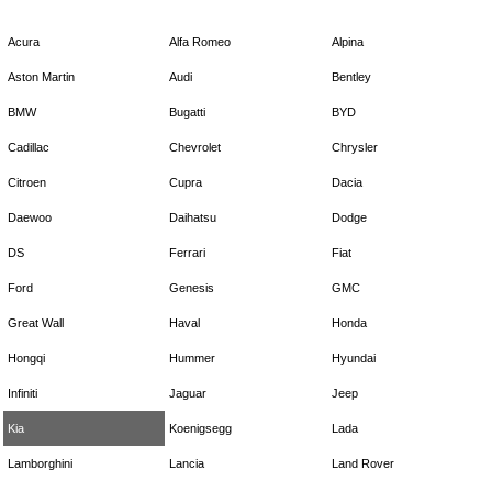
Acura
Alfa Romeo
Alpina
Aston Martin
Audi
Bentley
BMW
Bugatti
BYD
Cadillac
Chevrolet
Chrysler
Citroen
Cupra
Dacia
Daewoo
Daihatsu
Dodge
DS
Ferrari
Fiat
Ford
Genesis
GMC
Great Wall
Haval
Honda
Hongqi
Hummer
Hyundai
Infiniti
Jaguar
Jeep
Kia
Koenigsegg
Lada
Lamborghini
Lancia
Land Rover