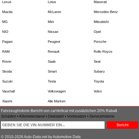
Lexus
Lotus
Maserati
Mazda
McLaren
Mercedes-Benz
MG
Mini
Mitsubishi
NIO
Nissan
Opel
Pagani
Peugeot
Porsche
RAM
Renault
Rolls-Royce
Rover
Saab
Seat
Skoda
Smart
Subaru
Suzuki
Tesla
Toyota
Vauxhall
Volkswagen
Volvo
Xiaomi
Alle Marken
Fahrzeughistorie-Bericht von carVertical mit zusätzlichen 20% Rabatt
Schäden • Kilometerstand • Diebstahl • Vorbesitzer • Servicehistorie
Bericht
© 2010-2026 Auto-Data.net by Automotive Data