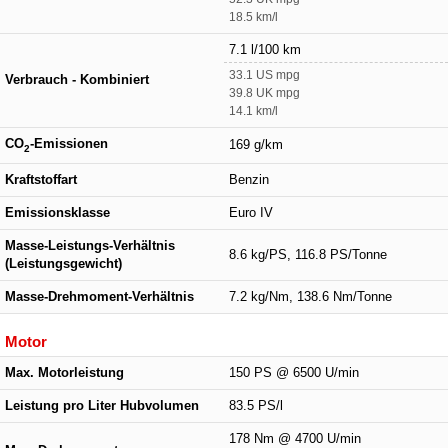
18.5 km/l
7.1 l/100 km
33.1 US mpg
Verbrauch - Kombiniert
39.8 UK mpg
14.1 km/l
CO
-Emissionen
169 g/km
2
Kraftstoffart
Benzin
Emissionsklasse
Euro IV
Masse-Leistungs-Verhältnis
8.6 kg/PS, 116.8 PS/Tonne
(Leistungsgewicht)
Masse-Drehmoment-Verhältnis
7.2 kg/Nm, 138.6 Nm/Tonne
Motor
Max. Motorleistung
150 PS @ 6500 U/min
Leistung pro Liter Hubvolumen
83.5 PS/l
178 Nm @ 4700 U/min