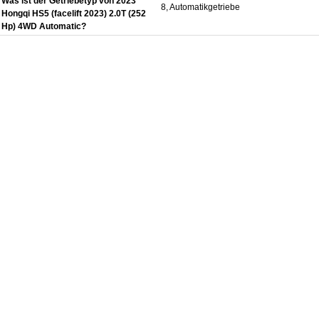
Was ist der Getriebetyp von 2023
8, Automatikgetriebe
Hongqi HS5 (facelift 2023) 2.0T (252
Hp) 4WD Automatic?