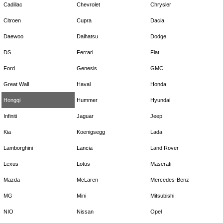
Cadillac
Chevrolet
Chrysler
Citroen
Cupra
Dacia
Daewoo
Daihatsu
Dodge
DS
Ferrari
Fiat
Ford
Genesis
GMC
Great Wall
Haval
Honda
Hongqi
Hummer
Hyundai
Infiniti
Jaguar
Jeep
Kia
Koenigsegg
Lada
Lamborghini
Lancia
Land Rover
Lexus
Lotus
Maserati
Mazda
McLaren
Mercedes-Benz
MG
Mini
Mitsubishi
NIO
Nissan
Opel