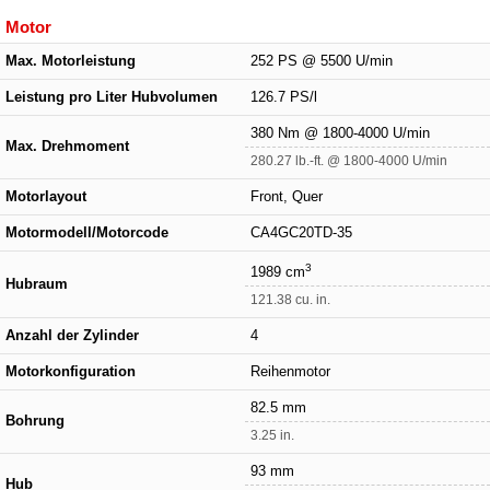
Motor
Max. Motorleistung
252 PS @ 5500 U/min
Leistung pro Liter Hubvolumen
126.7 PS/l
380 Nm @ 1800-4000 U/min
Max. Drehmoment
280.27 lb.-ft. @ 1800-4000 U/min
Motorlayout
Front, Quer
Motormodell/Motorcode
CA4GC20TD-35
3
1989 cm
Hubraum
121.38 cu. in.
Anzahl der Zylinder
4
Motorkonfiguration
Reihenmotor
82.5 mm
Bohrung
3.25 in.
93 mm
Hub