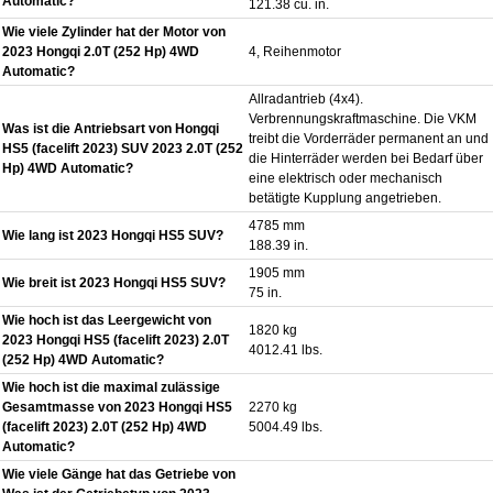
Automatic?
121.38 cu. in.
Wie viele Zylinder hat der Motor von
2023 Hongqi 2.0T (252 Hp) 4WD
4, Reihenmotor
Automatic?
Allradantrieb (4x4).
Verbrennungskraftmaschine. Die VKM
Was ist die Antriebsart von Hongqi
treibt die Vorderräder permanent an und
HS5 (facelift 2023) SUV 2023 2.0T (252
die Hinterräder werden bei Bedarf über
Hp) 4WD Automatic?
eine elektrisch oder mechanisch
betätigte Kupplung angetrieben.
4785 mm
Wie lang ist 2023 Hongqi HS5 SUV?
188.39 in.
1905 mm
Wie breit ist 2023 Hongqi HS5 SUV?
75 in.
Wie hoch ist das Leergewicht von
1820 kg
2023 Hongqi HS5 (facelift 2023) 2.0T
4012.41 lbs.
(252 Hp) 4WD Automatic?
Wie hoch ist die maximal zulässige
Gesamtmasse von 2023 Hongqi HS5
2270 kg
(facelift 2023) 2.0T (252 Hp) 4WD
5004.49 lbs.
Automatic?
Wie viele Gänge hat das Getriebe von