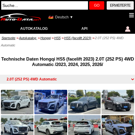
GO
ERWEITERTE
Deutsch ▼
AUTOKATALOG
API
Startseite
Autokatalog
Hongqi
HS5
HS5 (facelift 2023)
2.0T (252 PS) 4WD
>>
>>
>>
>>
>>
Automatic
Technische Daten Hongqi HS5 (facelift 2023) 2.0T (252 PS) 4WD
Automatic /2023, 2024, 2025, 2026/