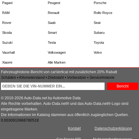
Pagani
Peugeot
Porsche
RAM
Renault
Rolls-Royce
Rover
Saab
Seat
Skoda
Smart
Subaru
Suzuki
Tesla
Toyota
Vauxhall
Volkswagen
Volvo
Xiaomi
Alle Marken
Fahrzeughistorie-Bericht von carVertical mit zusätzlichen 20% Rabatt
Schäden • Kilometerstand • Diebstahl • Vorbesitzer • Servicehistorie
Bericht
© 2010-2026 Auto-Data.net by Automotive Data
Alle Rechte vorbehalten. Auto-Data.net® und das Auto-Data.net®-Logo sind
eingetragene Marken.
Die Informationen im Katalog stammen aus öffentlich zugänglichen Quellen.
0.0030910968780518
Kontakt
Datenschutzerklärung