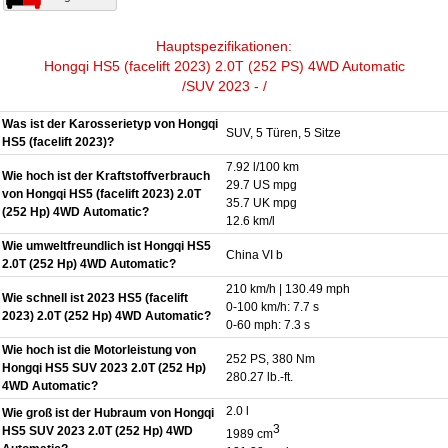
Hauptspezifikationen:
Hongqi HS5 (facelift 2023) 2.0T (252 PS) 4WD Automatic
/SUV 2023 - /
Was ist der Karosserietyp von Hongqi
SUV, 5 Türen, 5 Sitze
HS5 (facelift 2023)?
7.92 l/100 km
Wie hoch ist der Kraftstoffverbrauch
29.7 US mpg
von Hongqi HS5 (facelift 2023) 2.0T
35.7 UK mpg
(252 Hp) 4WD Automatic?
12.6 km/l
Wie umweltfreundlich ist Hongqi HS5
China VI b
2.0T (252 Hp) 4WD Automatic?
210 km/h | 130.49 mph
Wie schnell ist 2023 HS5 (facelift
0-100 km/h: 7.7 s
2023) 2.0T (252 Hp) 4WD Automatic?
0-60 mph: 7.3 s
Wie hoch ist die Motorleistung von
252 PS, 380 Nm
Hongqi HS5 SUV 2023 2.0T (252 Hp)
280.27 lb.-ft.
4WD Automatic?
2.0 l
Wie groß ist der Hubraum von Hongqi
3
HS5 SUV 2023 2.0T (252 Hp) 4WD
1989 cm