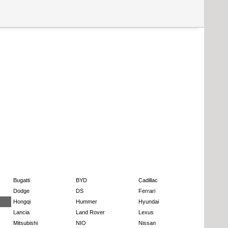
Bugatti
BYD
Cadillac
Dodge
DS
Ferrari
Hongqi
Hummer
Hyundai
Lancia
Land Rover
Lexus
Mitsubishi
NIO
Nissan