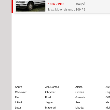
1986 - 1990
Coupé
Max. Motorleistung : 169 PS
Acura
Alfa Romeo
Alpina
Ast
Chevrolet
Chrysler
Citroen
Cup
Fiat
Ford
Genesis
GM
Infiniti
Jaguar
Jeep
Kia
Lotus
Maserati
Mazda
Mc