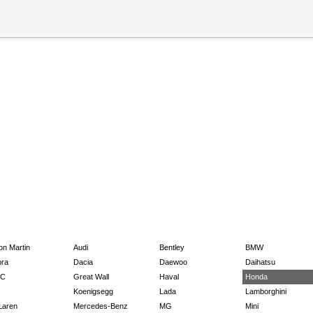
on Martin
Audi
Bentley
BMW
ra
Dacia
Daewoo
Daihatsu
C
Great Wall
Haval
Honda
Koenigsegg
Lada
Lamborghini
Laren
Mercedes-Benz
MG
Mini