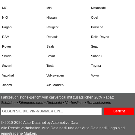
MG
Mini
Mitsubishi
NIO
Nissan
Opel
Pagani
Peugeot
Porsche
RAM
Renault
Rolls-Royce
Rover
Saab
Seat
Skoda
Smart
Subaru
Suzuki
Tesla
Toyota
Vauxhall
Volkswagen
Volvo
Xiaomi
Alle Marken
Fahrzeughistorie-Bericht von carVertical mit zusätzlichen 20% Rabatt
Schäden • Kilometerstand • Diebstahl • Vorbesitzer • Servicehistorie
Bericht
© 2010-2026 Auto-Data.net by Automotive Data
Alle Rechte vorbehalten. Auto-Data.net® und das Auto-Data.net®-Logo sind
eingetragene Marken.