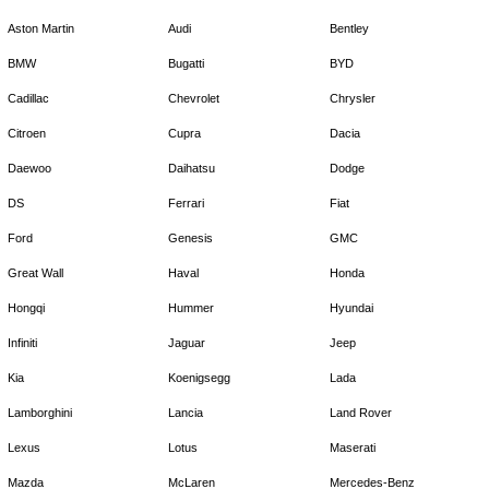
Aston Martin
Audi
Bentley
BMW
Bugatti
BYD
Cadillac
Chevrolet
Chrysler
Citroen
Cupra
Dacia
Daewoo
Daihatsu
Dodge
DS
Ferrari
Fiat
Ford
Genesis
GMC
Great Wall
Haval
Honda
Hongqi
Hummer
Hyundai
Infiniti
Jaguar
Jeep
Kia
Koenigsegg
Lada
Lamborghini
Lancia
Land Rover
Lexus
Lotus
Maserati
Mazda
McLaren
Mercedes-Benz