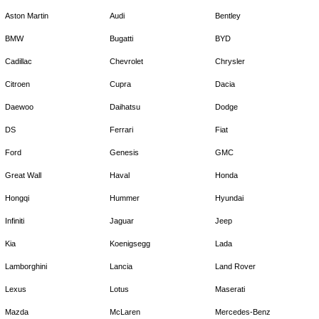
Aston Martin
Audi
Bentley
BMW
Bugatti
BYD
Cadillac
Chevrolet
Chrysler
Citroen
Cupra
Dacia
Daewoo
Daihatsu
Dodge
DS
Ferrari
Fiat
Ford
Genesis
GMC
Great Wall
Haval
Honda
Hongqi
Hummer
Hyundai
Infiniti
Jaguar
Jeep
Kia
Koenigsegg
Lada
Lamborghini
Lancia
Land Rover
Lexus
Lotus
Maserati
Mazda
McLaren
Mercedes-Benz