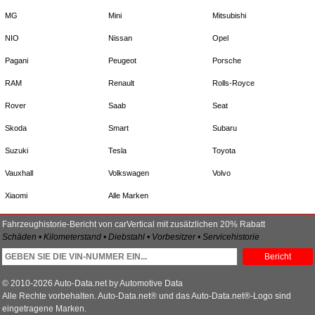
MG
Mini
Mitsubishi
NIO
Nissan
Opel
Pagani
Peugeot
Porsche
RAM
Renault
Rolls-Royce
Rover
Saab
Seat
Skoda
Smart
Subaru
Suzuki
Tesla
Toyota
Vauxhall
Volkswagen
Volvo
Xiaomi
Alle Marken
Fahrzeughistorie-Bericht von carVertical mit zusätzlichen 20% Rabatt
Schäden • Kilometerstand • Diebstahl • Vorbesitzer • Servicehistorie
Bericht
© 2010-2026 Auto-Data.net by Automotive Data
Alle Rechte vorbehalten. Auto-Data.net® und das Auto-Data.net®-Logo sind
eingetragene Marken.