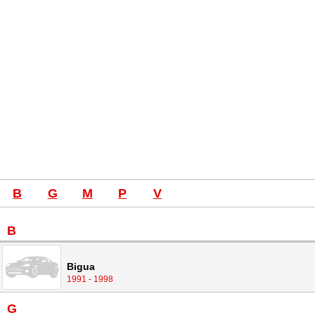
B
G
M
P
V
B
Bigua
1991 - 1998
G