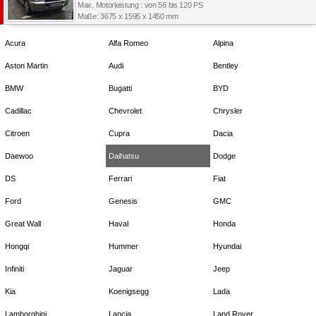
Max. Motorleistung : von 56 bis 120 PS
Maße: 3675 x 1595 x 1450 mm
Acura
Alfa Romeo
Alpina
Aston Martin
Audi
Bentley
BMW
Bugatti
BYD
Cadillac
Chevrolet
Chrysler
Citroen
Cupra
Dacia
Daewoo
Daihatsu
Dodge
DS
Ferrari
Fiat
Ford
Genesis
GMC
Great Wall
Haval
Honda
Hongqi
Hummer
Hyundai
Infiniti
Jaguar
Jeep
Kia
Koenigsegg
Lada
Lamborghini
Lancia
Land Rover