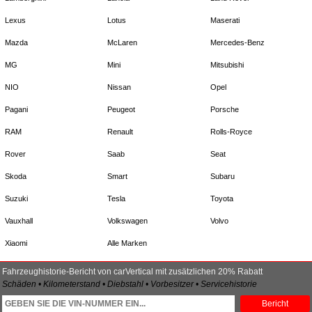
Lexus
Lotus
Maserati
Mazda
McLaren
Mercedes-Benz
MG
Mini
Mitsubishi
NIO
Nissan
Opel
Pagani
Peugeot
Porsche
RAM
Renault
Rolls-Royce
Rover
Saab
Seat
Skoda
Smart
Subaru
Suzuki
Tesla
Toyota
Vauxhall
Volkswagen
Volvo
Xiaomi
Alle Marken
Fahrzeughistorie-Bericht von carVertical mit zusätzlichen 20% Rabatt
Schäden • Kilometerstand • Diebstahl • Vorbesitzer • Servicehistorie
Bericht