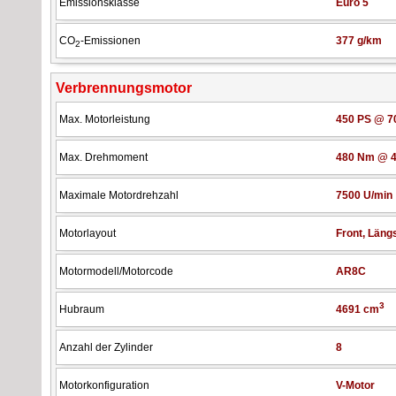
Emissionsklasse
Euro 5
CO
-Emissionen
377 g/km
2
Verbrennungsmotor
Max. Motorleistung
450 PS @ 7
Max. Drehmoment
480 Nm @ 4
Maximale Motordrehzahl
7500 U/min
Motorlayout
Front, Läng
Motormodell/Motorcode
AR8C
3
Hubraum
4691 cm
Anzahl der Zylinder
8
Motorkonfiguration
V-Motor