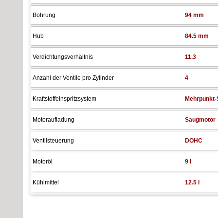
Bohrung
94 mm
Hub
84.5 mm
Verdichtungsverhältnis
11.3
Anzahl der Ventile pro Zylinder
4
Kraftstoffeinspritzsystem
Mehrpunkt-
Motoraufladung
Saugmotor
Ventilsteuerung
DOHC
Motoröl
9 l
Kühlmittel
12.5 l