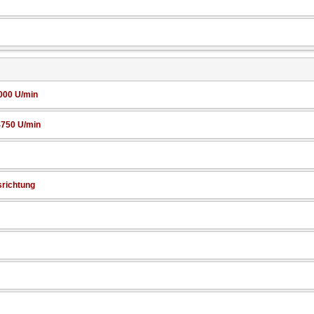
000 U/min
750 U/min
srichtung