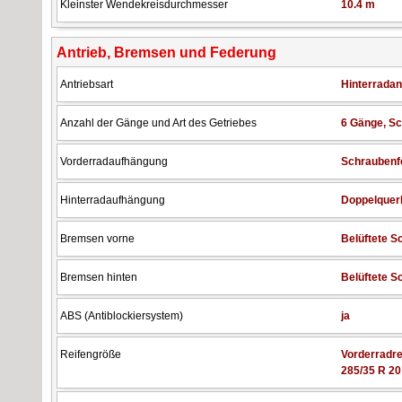
Kleinster Wendekreisdurchmesser
10.4 m
Antrieb, Bremsen und Federung
Antriebsart
Hinterradan
Anzahl der Gänge und Art des Getriebes
6 Gänge, Sc
Vorderradaufhängung
Schraubenfe
Hinterradaufhängung
Doppelquerl
Bremsen vorne
Belüftete 
Bremsen hinten
Belüftete 
ABS (Antiblockiersystem)
ja
Reifengröße
Vorderradre
285/35 R 20