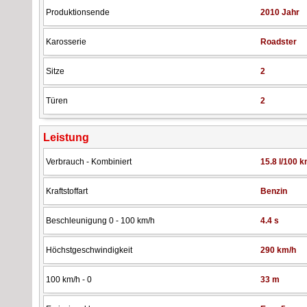
Produktionsende
2010 Jahr
Karosserie
Roadster
Sitze
2
Türen
2
Leistung
Verbrauch - Kombiniert
15.8 l/100 
Kraftstoffart
Benzin
Beschleunigung 0 - 100 km/h
4.4 s
Höchstgeschwindigkeit
290 km/h
100 km/h - 0
33 m