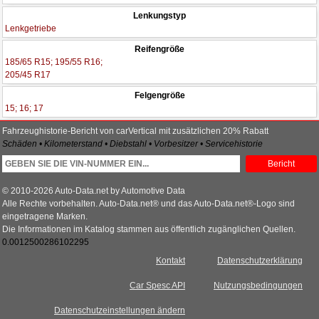
Lenkungstyp
Lenkgetriebe
Reifengröße
185/65 R15; 195/55 R16;
205/45 R17
Felgengröße
15; 16; 17
Fahrzeughistorie-Bericht von carVertical mit zusätzlichen 20% Rabatt
Schäden • Kilometerstand • Diebstahl • Vorbesitzer • Servicehistorie
Bericht
© 2010-2026 Auto-Data.net by Automotive Data
Alle Rechte vorbehalten. Auto-Data.net® und das Auto-Data.net®-Logo sind
eingetragene Marken.
Die Informationen im Katalog stammen aus öffentlich zugänglichen Quellen.
0.0012500286102295
Kontakt
Datenschutzerklärung
Car Spesc API
Nutzungsbedingungen
Datenschutzeinstellungen ändern