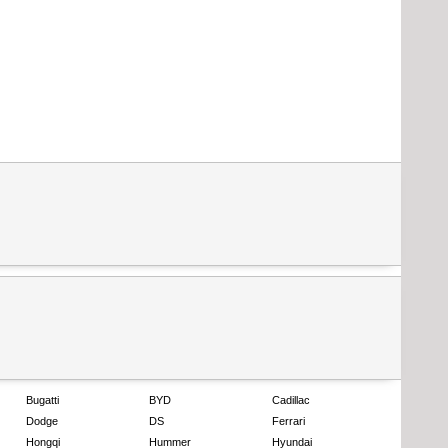
Bugatti
BYD
Cadillac
Dodge
DS
Ferrari
Hongqi
Hummer
Hyundai