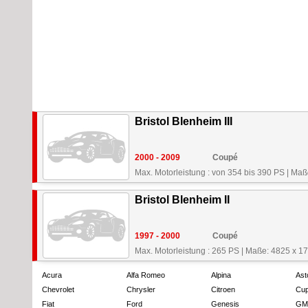
Bristol Blenheim III
2000 - 2009
Coupé
Max. Motorleistung : von 354 bis 390 PS
|
Maße
Bristol Blenheim II
1997 - 2000
Coupé
Max. Motorleistung : 265 PS
|
Maße: 4825 x 1
Acura
Alfa Romeo
Alpina
Ast
Chevrolet
Chrysler
Citroen
Cup
Fiat
Ford
Genesis
GM