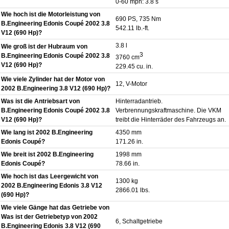
0-60 mph: 3.8 s
Wie hoch ist die Motorleistung von
690 PS, 735 Nm
B.Engineering Edonis Coupé 2002 3.8
542.11 lb.-ft.
V12 (690 Hp)?
3.8 l
Wie groß ist der Hubraum von
3
B.Engineering Edonis Coupé 2002 3.8
3760 cm
V12 (690 Hp)?
229.45 cu. in.
Wie viele Zylinder hat der Motor von
12, V-Motor
2002 B.Engineering 3.8 V12 (690 Hp)?
Was ist die Antriebsart von
Hinterradantrieb.
B.Engineering Edonis Coupé 2002 3.8
Verbrennungskraftmaschine. Die VKM
V12 (690 Hp)?
treibt die Hinterräder des Fahrzeugs an.
Wie lang ist 2002 B.Engineering
4350 mm
Edonis Coupé?
171.26 in.
Wie breit ist 2002 B.Engineering
1998 mm
Edonis Coupé?
78.66 in.
Wie hoch ist das Leergewicht von
1300 kg
2002 B.Engineering Edonis 3.8 V12
2866.01 lbs.
(690 Hp)?
Wie viele Gänge hat das Getriebe von
Was ist der Getriebetyp von 2002
6, Schaltgetriebe
B.Engineering Edonis 3.8 V12 (690