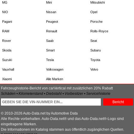
MG
Mini
Mitsubishi
NIO
Nissan
Opel
Pagani
Peugeot
Porsche
RAM
Renault
Rolls-Royce
Rover
Saab
Seat
Skoda
Smart
Subaru
Suzuki
Tesla
Toyota
Vauxhall
Volkswagen
Volvo
Xiaomi
Alle Marken
Fahrzeughistorie-Bericht von carVertical mit zusätzlichen 20% Rabatt
Schäden • Kilometerstand • Diebstahl • Vorbesitzer • Servicehistorie
Bericht
© 2010-2026 Auto-Data.net by Automotive Data
Alle Rechte vorbehalten. Auto-Data.net® und das Auto-Data.net®-Logo sind
eingetragene Marken.
Die Informationen im Katalog stammen aus öffentlich zugänglichen Quellen.