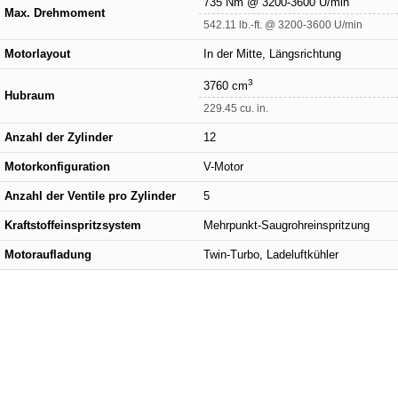
735 Nm @ 3200-3600 U/min
Max. Drehmoment
542.11 lb.-ft. @ 3200-3600 U/min
Motorlayout
In der Mitte, Längsrichtung
3
3760 cm
Hubraum
229.45 cu. in.
Anzahl der Zylinder
12
Motorkonfiguration
V-Motor
Anzahl der Ventile pro Zylinder
5
Kraftstoffeinspritzsystem
Mehrpunkt-Saugrohreinspritzung
Motoraufladung
Twin-Turbo, Ladeluftkühler