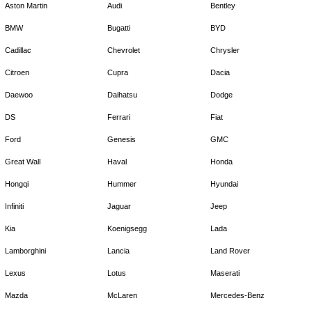
Aston Martin
Audi
Bentley
BMW
Bugatti
BYD
Cadillac
Chevrolet
Chrysler
Citroen
Cupra
Dacia
Daewoo
Daihatsu
Dodge
DS
Ferrari
Fiat
Ford
Genesis
GMC
Great Wall
Haval
Honda
Hongqi
Hummer
Hyundai
Infiniti
Jaguar
Jeep
Kia
Koenigsegg
Lada
Lamborghini
Lancia
Land Rover
Lexus
Lotus
Maserati
Mazda
McLaren
Mercedes-Benz