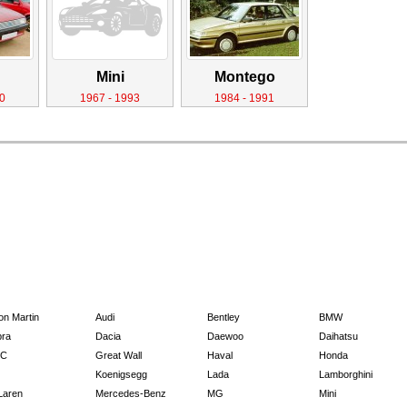
Mini
Montego
0
1967 - 1993
1984 - 1991
on Martin
Audi
Bentley
BMW
ra
Dacia
Daewoo
Daihatsu
C
Great Wall
Haval
Honda
Koenigsegg
Lada
Lamborghini
Laren
Mercedes-Benz
MG
Mini