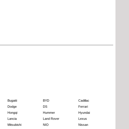
Bugatti
BYD
Cadillac
Dodge
DS
Ferrari
Hongqi
Hummer
Hyundai
Lancia
Land Rover
Lexus
Mitsubishi
NIO
Nissan