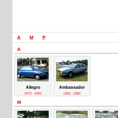
A
M
P
A
Allegro
Ambassador
1973 - 1983
1982 - 1984
M