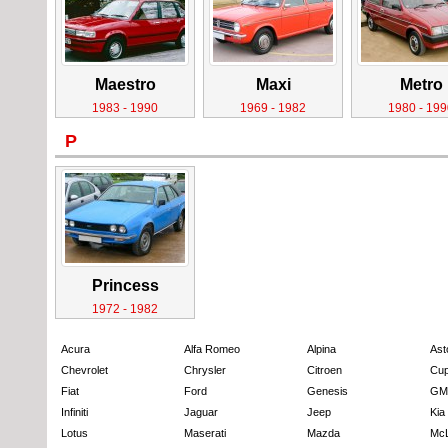
Maestro
Maxi
Metro
1983 - 1990
1969 - 1982
1980 - 199
P
Princess
1972 - 1982
Acura
Alfa Romeo
Alpina
Ast
Chevrolet
Chrysler
Citroen
Cup
Fiat
Ford
Genesis
GM
Infiniti
Jaguar
Jeep
Kia
Lotus
Maserati
Mazda
Mc