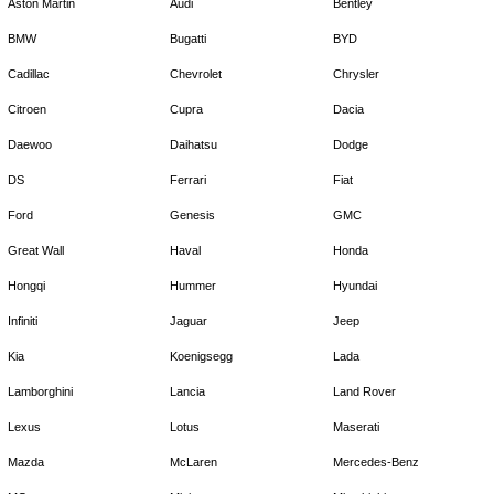
Aston Martin
Audi
Bentley
BMW
Bugatti
BYD
Cadillac
Chevrolet
Chrysler
Citroen
Cupra
Dacia
Daewoo
Daihatsu
Dodge
DS
Ferrari
Fiat
Ford
Genesis
GMC
Great Wall
Haval
Honda
Hongqi
Hummer
Hyundai
Infiniti
Jaguar
Jeep
Kia
Koenigsegg
Lada
Lamborghini
Lancia
Land Rover
Lexus
Lotus
Maserati
Mazda
McLaren
Mercedes-Benz