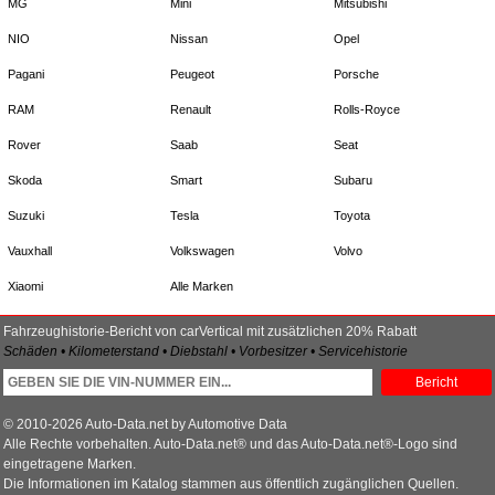
MG
Mini
Mitsubishi
NIO
Nissan
Opel
Pagani
Peugeot
Porsche
RAM
Renault
Rolls-Royce
Rover
Saab
Seat
Skoda
Smart
Subaru
Suzuki
Tesla
Toyota
Vauxhall
Volkswagen
Volvo
Xiaomi
Alle Marken
Fahrzeughistorie-Bericht von carVertical mit zusätzlichen 20% Rabatt
Schäden • Kilometerstand • Diebstahl • Vorbesitzer • Servicehistorie
Bericht
© 2010-2026 Auto-Data.net by Automotive Data
Alle Rechte vorbehalten. Auto-Data.net® und das Auto-Data.net®-Logo sind
eingetragene Marken.
Die Informationen im Katalog stammen aus öffentlich zugänglichen Quellen.