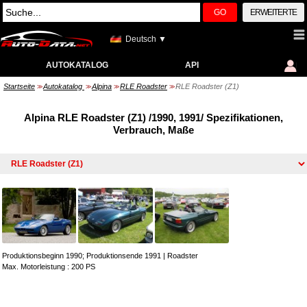
GO
ERWEITERTE
Deutsch ▼
AUTOKATALOG
API
Startseite
Autokatalog
Alpina
RLE Roadster
RLE Roadster (Z1)
>>
>>
>>
>>
Alpina RLE Roadster (Z1) /1990, 1991/ Spezifikationen,
Verbrauch, Maße
Produktionsbeginn 1990; Produktionsende 1991
|
Roadster
Max. Motorleistung : 200 PS