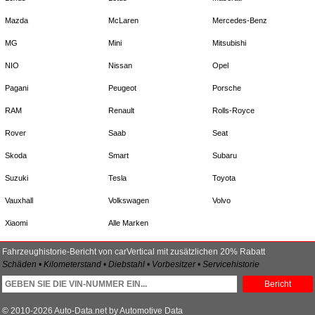
Mazda
McLaren
Mercedes-Benz
MG
Mini
Mitsubishi
NIO
Nissan
Opel
Pagani
Peugeot
Porsche
RAM
Renault
Rolls-Royce
Rover
Saab
Seat
Skoda
Smart
Subaru
Suzuki
Tesla
Toyota
Vauxhall
Volkswagen
Volvo
Xiaomi
Alle Marken
Fahrzeughistorie-Bericht von carVertical mit zusätzlichen 20% Rabatt
Schäden • Kilometerstand • Diebstahl • Vorbesitzer • Servicehistorie
Bericht
© 2010-2026 Auto-Data.net by Automotive Data