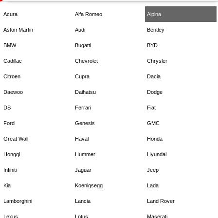
Acura
Alfa Romeo
Alpina
Aston Martin
Audi
Bentley
BMW
Bugatti
BYD
Cadillac
Chevrolet
Chrysler
Citroen
Cupra
Dacia
Daewoo
Daihatsu
Dodge
DS
Ferrari
Fiat
Ford
Genesis
GMC
Great Wall
Haval
Honda
Hongqi
Hummer
Hyundai
Infiniti
Jaguar
Jeep
Kia
Koenigsegg
Lada
Lamborghini
Lancia
Land Rover
Lexus
Lotus
Maserati