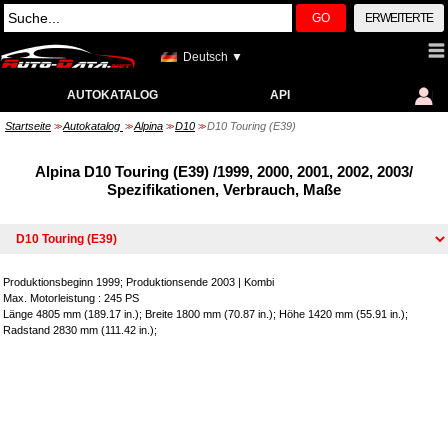
GO
ERWEITERTE
Deutsch ▼
AUTOKATALOG
API
Startseite
Autokatalog
Alpina
D10
D10 Touring (E39)
>>
>>
>>
>>
Alpina D10 Touring (E39) /1999, 2000, 2001, 2002, 2003/
Spezifikationen, Verbrauch, Maße
Produktionsbeginn 1999; Produktionsende 2003
|
Kombi
Max. Motorleistung : 245 PS
Länge 4805 mm (189.17 in.); Breite 1800 mm (70.87 in.); Höhe 1420 mm (55.91 in.);
Radstand 2830 mm (111.42 in.);