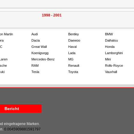
1998 - 2001
on Martin
Audi
Bentley
BMW
ra
Dacia
Daewoo
Daihatsu
C
Great Wall
Haval
Honda
Koenigsegg
Lada
Lamborghini
Laren
Mercedes-Benz
MG
Mini
sche
RAM
Renault
Rolls-Royce
uki
Tesla
Toyota
Vauxhall
Bericht
ind eingetragene Marken.
en.
0.0045909881591797