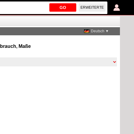
GO
ERWEITERTE
Deutsch ▼
erbrauch, Maße