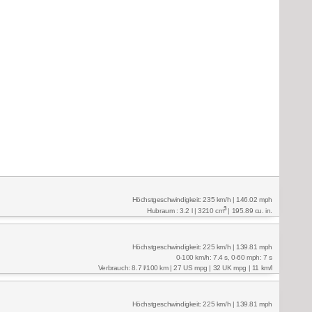
Höchstgeschwindigkeit: 235 km/h | 146.02 mph
3
Hubraum : 3.2 l | 3210 cm
| 195.89 cu. in.
Höchstgeschwindigkeit: 225 km/h | 139.81 mph
0-100 km/h: 7.4 s, 0-60 mph: 7 s
Verbrauch: 8.7 l/100 km | 27 US mpg | 32 UK mpg | 11 km/l
Höchstgeschwindigkeit: 225 km/h | 139.81 mph