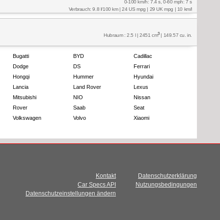
0-100 km/h: 7.4 s, 0-60 mph: 7 s
Verbrauch: 9.8 l/100 km | 24 US mpg | 29 UK mpg | 10 km/l
3
Hubraum : 2.5 l | 2451 cm
| 149.57 cu. in.
Bugatti
BYD
Cadillac
Dodge
DS
Ferrari
Hongqi
Hummer
Hyundai
Lancia
Land Rover
Lexus
Mitsubishi
NIO
Nissan
Rover
Saab
Seat
Volkswagen
Volvo
Xiaomi
Kontakt
Datenschutzerklärung
Car Specs API
Nutzungsbedingungen
Datenschutzeinstellungen ändern