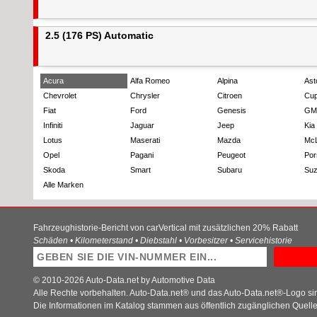
2.5 (176 PS) Automatic
Acura
Alfa Romeo
Alpina
Ast
Chevrolet
Chrysler
Citroen
Cup
Fiat
Ford
Genesis
GM
Infiniti
Jaguar
Jeep
Kia
Lotus
Maserati
Mazda
Mc
Opel
Pagani
Peugeot
Por
Skoda
Smart
Subaru
Suz
Alle Marken
Fahrzeughistorie-Bericht von carVertical mit zusätzlichen 20% Rabatt
Schäden • Kilometerstand • Diebstahl • Vorbesitzer • Servicehistorie
© 2010-2026 Auto-Data.net by Automotive Data
Alle Rechte vorbehalten. Auto-Data.net® und das Auto-Data.net®-Logo s
Die Informationen im Katalog stammen aus öffentlich zugänglichen Quell