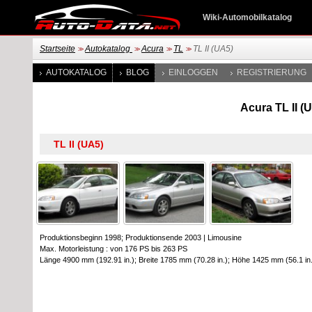
Wiki-Automobilkatalog
Startseite
Autokatalog
Acura
TL
TL II (UA5)
>>
>>
>>
>>
AUTOKATALOG
BLOG
EINLOGGEN
REGISTRIERUNG
Acura TL II (
Produktionsbeginn 1998; Produktionsende 2003
|
Limousine
Max. Motorleistung : von 176 PS bis 263 PS
Länge 4900 mm (192.91 in.); Breite 1785 mm (70.28 in.); Höhe 1425 mm (56.1 in.